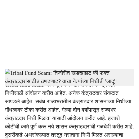
o
c
i
a
l
s
Sarkarnama
h
Tribal fund scam: कामे पूर्ण करूनही शेकडो कॉन्ट्रॅक्टर
a
निधीसाठी आंदोलन करीत आहेत. अनेक कंत्राटदार संकटात
r
सापडले आहेत. सबंध राज्यभरातील कंत्राटदार शासनाच्या निधीच्या
गोंधळावर टीका करीत आहेत. गेल्या दोन वर्षांपासून राज्यभर
e
कंत्राटदार निधी मिळावा यासाठी आंदोलन करीत आहे. हजारो
कोटींची कामे पूर्ण करू नये शासन कंत्राटदारांची गळचेपी करीत आहे.
दुसरीकडे अर्थसंकल्पात तरतूद नसताना निधी मिळत असल्याचा