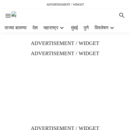
ADVERTISEMENT / WIDGET
H
ताज्या बातम्या
देश
महाराष्ट्र
मुंबई
पुणे
विश्लेषण
e
a
ADVERTISEMENT / WIDGET
d
e
ADVERTISEMENT / WIDGET
r
m
e
n
u
i
t
e
m
s
ADVERTISEMENT / WIDGET