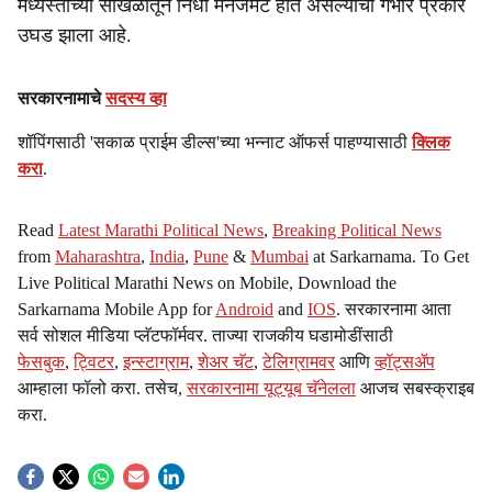
मध्यस्तांच्या साखळीतून निधी मॅनेजमेंट होत असल्याचा गंभीर प्रकार
उघड झाला आहे.
सरकारनामाचे
सदस्य व्हा
शॉपिंगसाठी 'सकाळ प्राईम डील्स'च्या भन्नाट ऑफर्स पाहण्यासाठी
क्लिक
करा
.
Read
Latest Marathi Political News
,
Breaking Political News
from
Maharashtra
,
India
,
Pune
&
Mumbai
at Sarkarnama. To Get
Live Political Marathi News on Mobile, Download the
Sarkarnama Mobile App for
Android
and
IOS
. सरकारनामा आता
सर्व सोशल मीडिया प्लॅटफॉर्मवर. ताज्या राजकीय घडामोडींसाठी
फेसबुक
,
ट्विटर
,
इन्स्टाग्राम
,
शेअर चॅट
,
टेलिग्रामवर
आणि
व्हॉट्सॲप
आम्हाला फॉलो करा. तसेच,
सरकारनामा यूट्यूब चॅनेलला
आजच सबस्क्राइब
करा.