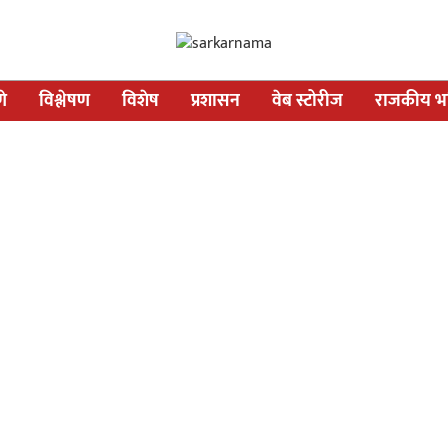
णे
विश्लेषण
विशेष
प्रशासन
वेब स्टोरीज
राजकीय भव