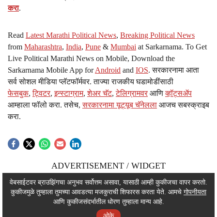
करा
.
Read
Latest Marathi Political News
,
Breaking Political News
from
Maharashtra
,
India
,
Pune
&
Mumbai
at Sarkarnama. To Get
Live Political Marathi News on Mobile, Download the
Sarkarnama Mobile App for
Android
and
IOS
. सरकारनामा आता
सर्व सोशल मीडिया प्लॅटफॉर्मवर. ताज्या राजकीय घडामोडींसाठी
फेसबुक
,
ट्विटर
,
इन्स्टाग्राम
,
शेअर चॅट
,
टेलिग्रामवर
आणि
व्हॉट्सॲप
आम्हाला फॉलो करा. तसेच,
सरकारनामा यूट्यूब चॅनेलला
आजच सबस्क्राइब
करा.
ADVERTISEMENT / WIDGET
ADVERTISEMENT / WIDGET
वेबसाईटवर ब्राउझिंगचा अनुभव सर्वोत्तम असावा, यासाठी आम्ही कुकीजचा वापर करतो.
कुकीजमुळे तुम्हाला तुमच्या आवडत्या मजकुराची शिफारस करता येते. आमचे
गोपनीयता
ADVERTISEMENT / WIDGET
आणि कुकीजसंदर्भातील धोरण तुम्हाला मान्य आहे.
ओके