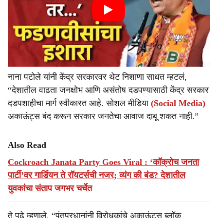
नाना पटोले यांनी केंद्र सरकारवर थेट निशाणा साधत म्हटलं,
“देशातील वाढता जनक्षोभ आणि असंतोष दडपण्यासाठी केंद्र सरकार
दडपशाहीचा मार्ग स्वीकारत आहे. सोशल मीडिया
(Social Media)
अकाऊंट्स बंद करून सरकार जनतेचा आवाज दाबू शकत नाही.”
Also Read
Cockroach Janata Party Goes Viral : ‘कॉक्रोच जनता
पार्टी’वर गार्डियन ते रॉयटर्सची नजर; व्यंग की बंड? देशातील
युवकांचा संताप जगभर चर्चेत
ते पुढे म्हणाले, “पंतप्रधानांनी विरोधकांचे अकाऊंट्स ब्लॉक