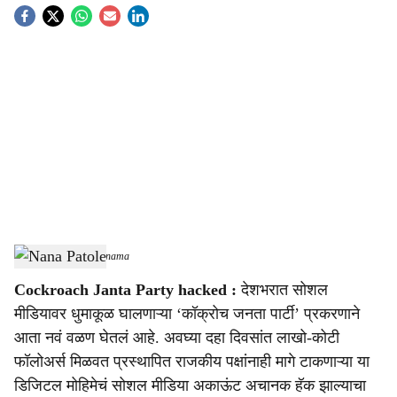
S
o
c
i
a
l
s
Nana Patole
-
Sarkarnama
h
Cockroach Janta Party hacked :
देशभरात सोशल
a
मीडियावर धुमाकूळ घालणाऱ्या ‘कॉक्रोच जनता पार्टी’ प्रकरणाने
r
आता नवं वळण घेतलं आहे. अवघ्या दहा दिवसांत लाखो-कोटी
फॉलोअर्स मिळवत प्रस्थापित राजकीय पक्षांनाही मागे टाकणाऱ्या या
e
डिजिटल मोहिमेचं सोशल मीडिया अकाऊंट अचानक हॅक झाल्याचा