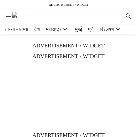
ADVERTISEMENT / WIDGET
H
ताज्या बातम्या
देश
महाराष्ट्र
मुंबई
पुणे
विश्लेषण
e
a
ADVERTISEMENT / WIDGET
d
e
ADVERTISEMENT / WIDGET
r
m
e
n
u
i
t
e
m
s
ADVERTISEMENT / WIDGET