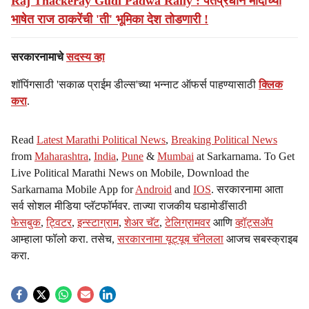
Raj Thackeray Gudi Padwa Rally : पंतप्रधान मोदींच्या
भाषेत राज ठाकरेंची 'ती' भूमिका देश तोडणारी !
सरकारनामाचे
सदस्य व्हा
शॉपिंगसाठी 'सकाळ प्राईम डील्स'च्या भन्नाट ऑफर्स पाहण्यासाठी
क्लिक
करा
.
Read
Latest Marathi Political News
,
Breaking Political News
from
Maharashtra
,
India
,
Pune
&
Mumbai
at Sarkarnama. To Get
Live Political Marathi News on Mobile, Download the
Sarkarnama Mobile App for
Android
and
IOS
. सरकारनामा आता
सर्व सोशल मीडिया प्लॅटफॉर्मवर. ताज्या राजकीय घडामोडींसाठी
फेसबुक
,
ट्विटर
,
इन्स्टाग्राम
,
शेअर चॅट
,
टेलिग्रामवर
आणि
व्हॉट्सॲप
आम्हाला फॉलो करा. तसेच,
सरकारनामा यूट्यूब चॅनेलला
आजच सबस्क्राइब
करा.