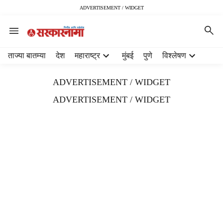
ADVERTISEMENT / WIDGET
H
ताज्या बातम्या
देश
महाराष्ट्र
मुंबई
पुणे
विश्लेषण
e
a
ADVERTISEMENT / WIDGET
d
e
ADVERTISEMENT / WIDGET
r
m
e
n
u
i
t
e
m
s