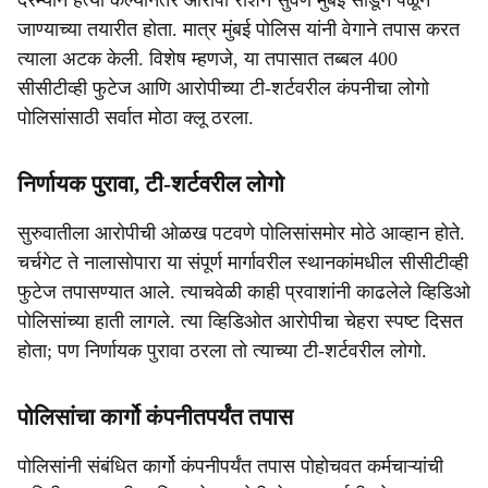
दरम्यान हत्या केल्यानंतर आरोपी रोशन सुवर्ण मुंबई सोडून पळून
जाण्याच्या तयारीत होता. मात्र मुंबई पोलिस यांनी वेगाने तपास करत
त्याला अटक केली. विशेष म्हणजे, या तपासात तब्बल 400
सीसीटीव्ही फुटेज आणि आरोपीच्या टी-शर्टवरील कंपनीचा लोगो
पोलिसांसाठी सर्वात मोठा क्लू ठरला.
निर्णायक पुरावा, टी-शर्टवरील लोगो
सुरुवातीला आरोपीची ओळख पटवणे पोलिसांसमोर मोठे आव्हान होते.
चर्चगेट ते नालासोपारा या संपूर्ण मार्गावरील स्थानकांमधील सीसीटीव्ही
फुटेज तपासण्यात आले. त्याचवेळी काही प्रवाशांनी काढलेले व्हिडिओ
पोलिसांच्या हाती लागले. त्या व्हिडिओत आरोपीचा चेहरा स्पष्ट दिसत
होता; पण निर्णायक पुरावा ठरला तो त्याच्या टी-शर्टवरील लोगो.
पोलिसांचा कार्गो कंपनीतपर्यंत तपास
पोलिसांनी संबंधित कार्गो कंपनीपर्यंत तपास पोहोचवत कर्मचाऱ्यांची