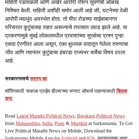
माहिती पडताळली आणि अखेर आरोपी रोशन सुवर्णची ओळख
निश्चित केली. माहिती अशीही समोर आली आहे की, घटनेच्या वेळी
आरोपी मद्यधुंद अवस्थेत होता. तो मीरा रोडच्या साईबाबानगर
परिसरात कुटुंबासह राहत असल्याचे तपासात उघड झाले आहे. या
प्रकरणामुळे मुंबई लोकलमधील प्रवाशांच्या सुरक्षेचा प्रश्न पुन्हा
एकदा ऐरणीवर आला असून, एका क्षुल्लक वादातून गेलेला तरुणाचा
जीव आणि त्यानंतर कुटुंबाचा हंबरडा राज्यभर चर्चेचा विषय ठरला
आहे.
सरकारनामाचे
सदस्य व्हा
शॉपिंगसाठी 'सकाळ प्राईम डील्स'च्या भन्नाट ऑफर्स पाहण्यासाठी
क्लिक
करा
.
Read
Latest Marathi Political News
,
Breaking Political News
from
Maharashtra
,
India
,
Pune
&
Mumbai
at Sarkarnama. To Get
Live Political Marathi News on Mobile, Download the
Sarkarnama Mobile App for
Android
and
IOS
. सरकारनामा आता