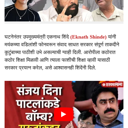
मुलाच्या निर्घृण हत्येनंतर वडिलांनी थेट उपमुख्यमंत्री एकनाथ शिंदे
यांच्याकडे आरोपीचा एन्काऊंटर करण्याची मागणी केल्याने हे प्रकरण
आणखी चर्चेत आले आहे.
घटनेनंतर उपमुख्यमंत्री एकनाथ शिंदे
(Eknath Shinde)
यांनी
मयंकच्या वडिलांशी फोनवरून संवाद साधत सरकार संपूर्ण ताकदीने
कुटुंबाच्या पाठीशी उभे असल्याची ग्वाही दिली. आरोपीला कठोरात
कठोर शिक्षा मिळावी आणि त्याला फाशीची शिक्षा व्हावी यासाठी
सरकार प्रयत्न करेल, असे आश्वासनही शिंदेंनी दिले.