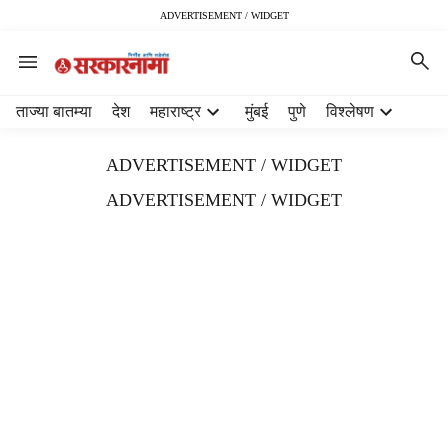
ADVERTISEMENT / WIDGET
H
ताज्या बातम्या
देश
महाराष्ट्र
मुंबई
पुणे
विश्लेषण
e
a
ADVERTISEMENT / WIDGET
d
e
ADVERTISEMENT / WIDGET
r
m
e
n
u
i
t
e
m
s