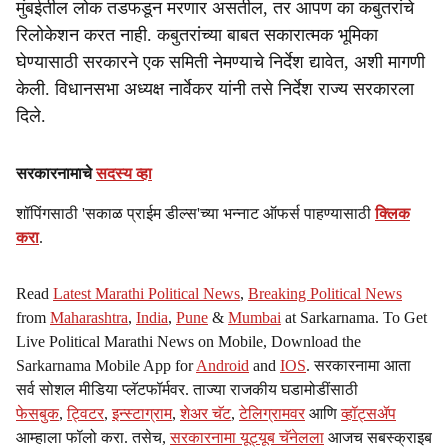
मुंबईतील लोक तडफडून मरणार असतील, तर आपण का कबुतरांचे
रिलोकेशन करत नाही. कबुतरांच्या बाबत सकारात्मक भूमिका
घेण्यासाठी सरकारने एक समिती नेमण्याचे निर्देश द्यावेत, अशी मागणी
केली. विधानसभा अध्यक्ष नार्वेकर यांनी तसे निर्देश राज्य सरकारला
दिले.
सरकारनामाचे
सदस्य व्हा
शॉपिंगसाठी 'सकाळ प्राईम डील्स'च्या भन्नाट ऑफर्स पाहण्यासाठी
क्लिक
करा
.
Read
Latest Marathi Political News
,
Breaking Political News
from
Maharashtra
,
India
,
Pune
&
Mumbai
at Sarkarnama. To Get
Live Political Marathi News on Mobile, Download the
Sarkarnama Mobile App for
Android
and
IOS
. सरकारनामा आता
सर्व सोशल मीडिया प्लॅटफॉर्मवर. ताज्या राजकीय घडामोडींसाठी
फेसबुक
,
ट्विटर
,
इन्स्टाग्राम
,
शेअर चॅट
,
टेलिग्रामवर
आणि
व्हॉट्सॲप
आम्हाला फॉलो करा. तसेच,
सरकारनामा यूट्यूब चॅनेलला
आजच सबस्क्राइब