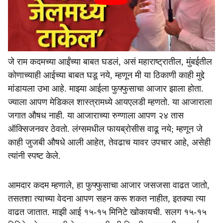
जे राम कदमच्या आईंच्या बाबत घडलं, असं महाराष्ट्रातील, मुंबईतील
कोणाच्याही आईच्या बाबत घडू नये, म्हणून मी या ठिकाणी काही मुद्दे
मांडायला उभा आहे. माझ्या आईला फुफ्फुसाचा आजार झाला होता.
ज्याला आपण मेडिकल शास्त्रामध्ये आयएलडी म्हणतो. या आजाराला
जगात औषध नाही. या आजाराच्या रुग्णाला आपण २४ तास
ऑक्सिजनवर ठेवतो. लंग्समधील फायब्रोसीस वाढू नये; म्हणून जे
काही जुजबी औषधे आली आहेत, तेवढाच यावर उपचार आहे, असेही
त्यांनी स्पष्ट केले.
आमदार कदम म्हणाले, हा फुफ्फुसाचा आजार जसजसा वाढत जातो,
तसतशा त्याच्या वेदना आपण सहन करू शकत नाहीत, इतक्या त्या
वाढत जातात. माझी आई १५-१५ मिनिटे खोकायची. सलग १५-१५