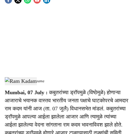
S
o
c
i
a
l
s
Ram Kadam
-
Sarkarnama
h
Mumbai, 07 July :
कबुतरांच्या ड्रॉपमुळे (विष्ठेमुळे) होणाऱ्या
a
आजाराचे भयानक वास्तव भारतीय जनता पक्षाचे घाटकोपरचे आमदार
r
राम कदम यांनी आज (ता. 07 जुलै) विधानसभेत मांडलं. कबुतरांच्या
ड्रॉपमुळे आपल्या आईला झालेला आजार आणि त्यामुळे त्यांच्या
e
आईला झालेल्या वेदना सांगताना राम कदम भावनाविवश झाले होते.
कबुतरांच्या ड्रॉपमुळे होणारे आजार टाळण्यासाठी तज्ज्ञांची समिती