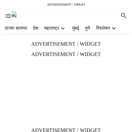
ADVERTISEMENT / WIDGET
H
ताज्या बातम्या
देश
महाराष्ट्र
मुंबई
पुणे
विश्लेषण
e
a
ADVERTISEMENT / WIDGET
d
e
ADVERTISEMENT / WIDGET
r
m
e
n
u
i
t
e
m
s
ADVERTISEMENT / WIDGET