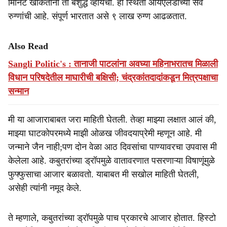
मिनिटे खोकताना ती बेशुद्ध व्हायची. ही स्थिती आयएलडीच्या सर्व
रुग्णांची आहे. संपूर्ण भारतात असे ९ लाख रुग्ण आढळतात.
Also Read
Sangli Politic's : तानाजी पाटलांना अवघ्या महिनाभरातच मिळाली
विधान परिषदेतील माघारीची बक्षिसी; चंद्रकांतदादांकडून मित्रपक्षाचा
सन्मान
मी या आजाराबाबत जरा माहिती घेतली. तेव्हा माझ्या लक्षात आलं की,
माझ्या घाटकोपरमध्ये माझी ओळख जीवदयाप्रेमी म्हणून आहे. मी
जन्माने जैन नाही;पण दोन वेळा आठ दिवसांचा पाण्यावरचा उपवास मी
केलेला आहे. कबुतरांच्या ड्रॉपमुळे वातावरणात पसरणाऱ्या विषाणूंमुळे
फुफ्फुसाचा आजार बळावतो. याबाबत मी सखोल माहिती घेतली,
असेही त्यांनी नमूद केले.
ते म्हणाले, कबुतरांच्या ड्रॉपमुळे पाच प्रकारचे आजार होतात. हिस्टो