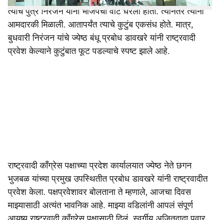
त्यांचे पुत्र निरंजन यांनी भाजपची वाट धरली होती. त्यानंतर त्यांना
आमदारकी मिळाली. आतापर्यंत त्याचे कुटुंब एकसंध होते. मात्र,
बुधवारी निरंजन यांचे ज्येष्ठ बंधू प्रबोध डावखरे यांनी राष्ट्रवादी
प्रवेश केल्याने कुटुंबात फूट पडल्याचे स्पष्ट झाले आहे.
राष्ट्रवादी काँग्रेस पक्षाच्या प्रदेश कार्यालयात ज्येष्ठ नेते छगन
भुजबळ यांच्या प्रमुख उपस्थितीत प्रबोध डावखरे यांनी राष्ट्रवादीत
प्रवेश केला. पक्षप्रवेशावर बोलताना ते म्हणाले, आजचा दिवस
माझ्यासाठी अत्यंत भावनिक आहे. माझ्या वडिलांनी आपलं संपूर्ण
आयुष्य राष्ट्रवादी काँग्रेस पक्षासाठी दिलं. स्वर्गीय अजितदादा पवार