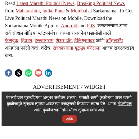
Read
Latest Marathi Political News
,
Breaking Political News
from
Maharashtra
,
India
,
Pune
&
Mumbai
at Sarkarnama. To Get
Live Political Marathi News on Mobile, Download the
Sarkarnama Mobile App for
Android
and
IOS
. सरकारनामा आता
सर्व सोशल मीडिया प्लॅटफॉर्मवर. ताज्या राजकीय घडामोडींसाठी
फेसबुक
,
ट्विटर
,
इन्स्टाग्राम
,
शेअर चॅट
,
टेलिग्रामवर
आणि
व्हॉट्सॲप
आम्हाला फॉलो करा. तसेच,
सरकारनामा यूट्यूब चॅनेलला
आजच सबस्क्राइब
करा.
ADVERTISEMENT / WIDGET
ADVERTISEMENT / WIDGET
वेबसाईटवर ब्राउझिंगचा अनुभव सर्वोत्तम असावा, यासाठी आम्ही कुकीजचा वापर करतो.
कुकीजमुळे तुम्हाला तुमच्या आवडत्या मजकुराची शिफारस करता येते. आमचे
गोपनीयता
ADVERTISEMENT / WIDGET
आणि कुकीजसंदर्भातील धोरण तुम्हाला मान्य आहे.
ओके