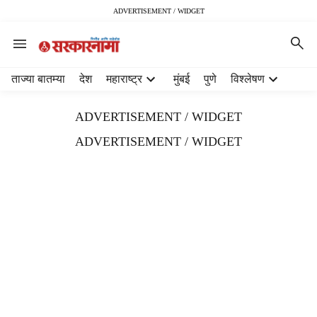
ADVERTISEMENT / WIDGET
H
ताज्या बातम्या
देश
महाराष्ट्र
मुंबई
पुणे
विश्लेषण
e
a
ADVERTISEMENT / WIDGET
d
e
ADVERTISEMENT / WIDGET
r
m
e
n
u
i
t
e
m
s