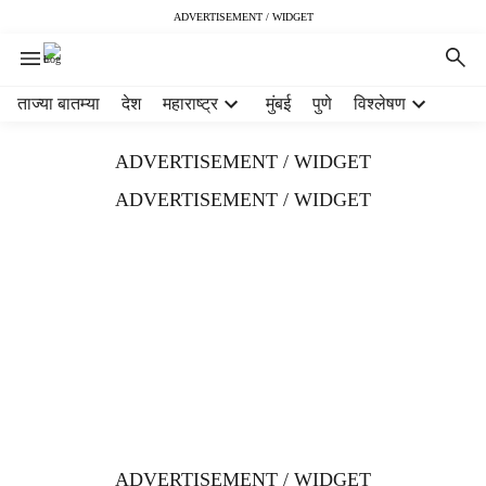
ADVERTISEMENT / WIDGET
H
ताज्या बातम्या
देश
महाराष्ट्र
मुंबई
पुणे
विश्लेषण
e
a
ADVERTISEMENT / WIDGET
d
e
ADVERTISEMENT / WIDGET
r
m
e
n
u
i
t
e
m
s
ADVERTISEMENT / WIDGET