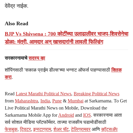
देवेंद्र नाईक.
Also Read
BJP Vs Shivsena : 700 कोटींच्या उलाढालीवर भाजप-शिवसेनेचा
डोळा: मंत्री, आमदार अन् खासदारांनी लावली फिल्डिंग
सरकारनामाचे
सदस्य व्हा
शॉपिंगसाठी 'सकाळ प्राईम डील्स'च्या भन्नाट ऑफर्स पाहण्यासाठी
क्लिक
करा
.
Read
Latest Marathi Political News
,
Breaking Political News
from
Maharashtra
,
India
,
Pune
&
Mumbai
at Sarkarnama. To Get
Live Political Marathi News on Mobile, Download the
Sarkarnama Mobile App for
Android
and
IOS
. सरकारनामा आता
सर्व सोशल मीडिया प्लॅटफॉर्मवर. ताज्या राजकीय घडामोडींसाठी
फेसबुक
,
ट्विटर
,
इन्स्टाग्राम
,
शेअर चॅट
,
टेलिग्रामवर
आणि
व्हॉट्सॲप