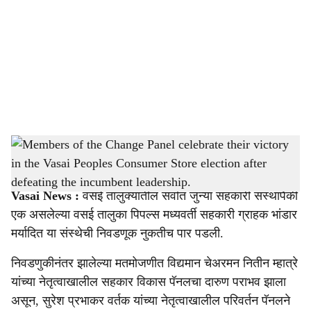
c
i
a
l
s
Members of the Change Panel celebrate their victory in the Vasai Peoples Consumer
h
Store election after defeating the incumbent leadership.
-
sarkarnama
a
Vasai News :
वसई तालुक्यातील सर्वात जुन्या सहकारी संस्थांपैकी
r
एक असलेल्या वसई तालुका पिपल्स मध्यवर्ती सहकारी ग्राहक भांडार
मर्यादित या संस्थेची निवडणूक नुकतीच पार पडली.
e
निवडणुकीनंतर झालेल्या मतमोजणीत विद्यमान चेअरमन नितीन म्हात्रे
यांच्या नेतृत्वाखालील सहकार विकास पॅनलचा दारुण पराभव झाला
असून, सुरेश प्रभाकर वर्तक यांच्या नेतृत्वाखालील परिवर्तन पॅनलने