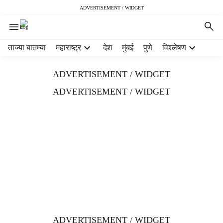
ADVERTISEMENT / WIDGET
H
ताज्या बातम्या
महाराष्ट्र
देश
मुंबई
पुणे
विश्लेषण
e
a
ADVERTISEMENT / WIDGET
d
e
ADVERTISEMENT / WIDGET
r
m
e
n
u
i
t
e
m
s
ADVERTISEMENT / WIDGET