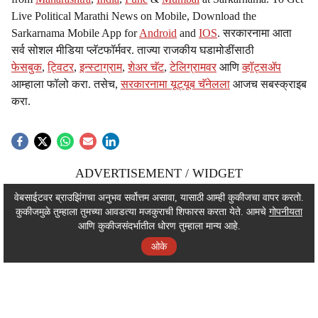
Live Political Marathi News on Mobile, Download the
Sarkarnama Mobile App for
Android
and
IOS
. सरकारनामा आता
सर्व सोशल मीडिया प्लॅटफॉर्मवर. ताज्या राजकीय घडामोडींसाठी
फेसबुक
,
ट्विटर
,
इन्स्टाग्राम
,
शेअर चॅट
,
टेलिग्रामवर
आणि
व्हॉट्सॲप
आम्हाला फॉलो करा. तसेच,
सरकारनामा यूट्यूब चॅनेलला
आजच सबस्क्राइब
करा.
ADVERTISEMENT / WIDGET
ADVERTISEMENT / WIDGET
वेबसाईटवर ब्राउझिंगचा अनुभव सर्वोत्तम असावा, यासाठी आम्ही कुकीजचा वापर करतो.
कुकीजमुळे तुम्हाला तुमच्या आवडत्या मजकुराची शिफारस करता येते. आमचे
गोपनीयता
ADVERTISEMENT / WIDGET
आणि कुकीजसंदर्भातील धोरण तुम्हाला मान्य आहे.
ओके