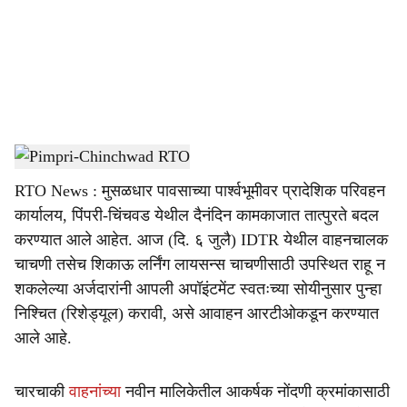
i
a
l
s
Pimpri-Chinchwad RTO
-
sarkarnama
h
RTO News : मुसळधार पावसाच्या पार्श्वभूमीवर प्रादेशिक परिवहन
a
कार्यालय, पिंपरी-चिंचवड येथील दैनंदिन कामकाजात तात्पुरते बदल
r
करण्यात आले आहेत. आज (दि. ६ जुलै) IDTR येथील वाहनचालक
चाचणी तसेच शिकाऊ लर्निंग लायसन्स चाचणीसाठी उपस्थित राहू न
e
शकलेल्या अर्जदारांनी आपली अपॉइंटमेंट स्वतःच्या सोयीनुसार पुन्हा
निश्चित (रिशेड्यूल) करावी, असे आवाहन आरटीओकडून करण्यात
आले आहे.
चारचाकी
वाहनांच्या
नवीन मालिकेतील आकर्षक नोंदणी क्रमांकासाठी