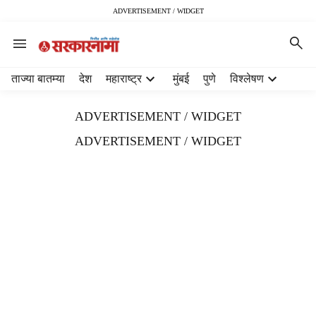
ADVERTISEMENT / WIDGET
H
ताज्या बातम्या
देश
महाराष्ट्र
मुंबई
पुणे
विश्लेषण
e
a
ADVERTISEMENT / WIDGET
d
e
ADVERTISEMENT / WIDGET
r
m
e
n
u
i
t
e
m
s