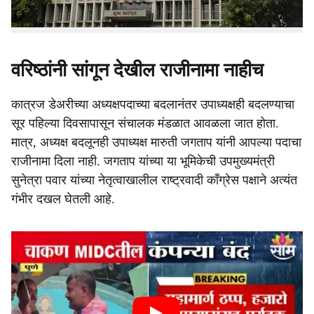
मोठी कारवाई केली आहे. जप्त केलेले वाहन संघाच्या मुख्यालयात जमा
करण्यात आले आहे.
वरिष्ठांनी सांगून देखील राजीनामा नाहीच
कात्रज डेअरीच्या अध्यक्षपदाच्या बदलानंतर उपाध्यक्षही बदलण्याचा
सूर पहिल्या दिवसापासून संचालक मंडळात आवळला जात होता.
मात्र, अध्यक्ष बदलूनही उपाध्यक्ष मारुती जगताप यांनी आपल्या पदाचा
राजीनामा दिला नाही. जगताप यांच्या या भूमिकेची उपमुख्यमंत्री
सुनेत्रा पवार यांच्या नेतृत्वाखालील राष्ट्रवादी काँग्रेस पक्षाने अत्यंत
गंभीर दखल घेतली आहे.