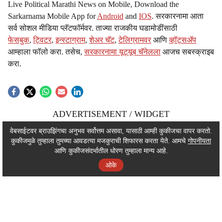
Live Political Marathi News on Mobile, Download the
Sarkarnama Mobile App for
Android
and
IOS
. सरकारनामा आता
सर्व सोशल मीडिया प्लॅटफॉर्मवर. ताज्या राजकीय घडामोडींसाठी
फेसबुक
,
ट्विटर
,
इन्स्टाग्राम
,
शेअर चॅट
,
टेलिग्रामवर
आणि
व्हॉट्सॲप
आम्हाला फॉलो करा. तसेच,
सरकारनामा यूट्यूब चॅनेलला
आजच सबस्क्राइब
करा.
ADVERTISEMENT / WIDGET
ADVERTISEMENT / WIDGET
वेबसाईटवर ब्राउझिंगचा अनुभव सर्वोत्तम असावा, यासाठी आम्ही कुकीजचा वापर करतो.
कुकीजमुळे तुम्हाला तुमच्या आवडत्या मजकुराची शिफारस करता येते. आमचे
गोपनीयता
ADVERTISEMENT / WIDGET
आणि कुकीजसंदर्भातील धोरण तुम्हाला मान्य आहे.
ओके