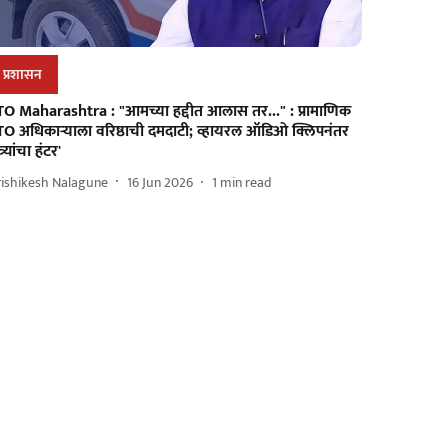
प्रशासन
TO Maharashtra : "आमच्या हद्दीत आलास तर..." : प्रामाणिक
TO अधिकाऱ्याला वरिष्ठाची दमदाटी; व्हायरल ऑडिओ क्लिपनंतर
त्र्यांचा हंटर'
rishikesh Nalagune
16 Jun 2026
1
min read