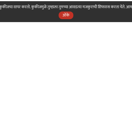
ही कुकीजचा वापर करतो. कुकीजमुळे तुम्हाला तुमच्या आवडत्या मजकुराची शिफारस करता येते. आ
ओके
nama
Our Sakal
Our Digital
Our 