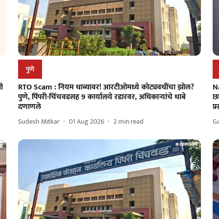
पुणे
ी
RTO Scam : नियम धाब्यावर! आरटीओमध्ये कोट्यवधींचा झोल?
N
पुणे, पिंपरी-चिंचवडसह 9 कार्यालये रडारवर, अधिकाऱ्यांचे धाबे
छ
दणाणले
प्
Sudesh Mitkar
01 Aug 2026
2
min read
G