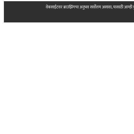
वेबसाईटवर ब्राउझिंगचा अनुभव सर्वोत्तम असावा, यासाठी आम्
Follow Us
About Sarkar