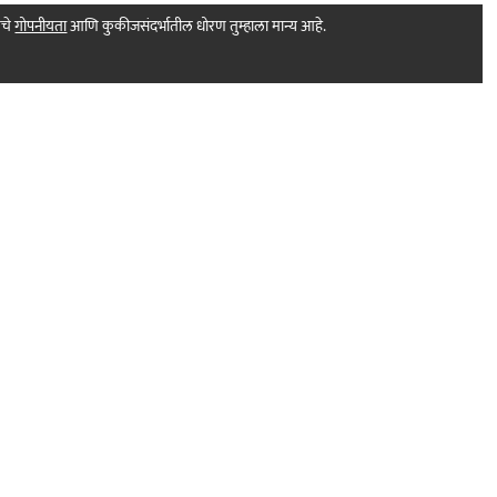
मचे
गोपनीयता
आणि कुकीजसंदर्भातील धोरण तुम्हाला मान्य आहे.
Print Products