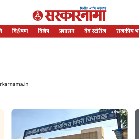
णे
विश्लेषण
विशेष
प्रशासन
वेब स्टोरीज
राजकीय भव
arkarnama.in