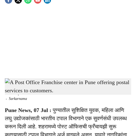
S
o
c
i
a
l
s
A Post Office Franchise center in Pune offering postal services to customers. The Post
h
Office Franchise scheme creates new self-employment opportunities for youth, women,
and entrepreneurs.
a
-
Sarkarnama
r
Pune News, 07 Jul :
पुण्यातील सुशिक्षित युवक, महिला आणि
लघु उद्योजकांसाठी भारतीय टपाल विभागाने एक सुवर्णसंधी उपलब्ध
e
करून दिली आहे. शहरामध्ये पोस्ट ऑफिसची फ्रँचायझी सुरू
करण्यासाठी टपाल विभागाने अर्ज मागवले असून, याद्वारे नागरिकांना