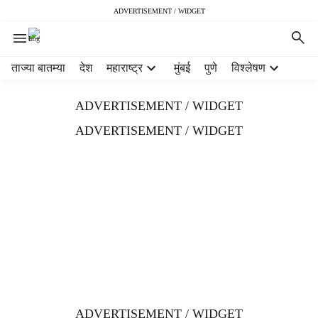
ADVERTISEMENT / WIDGET
H
ताज्या बातम्या
देश
महाराष्ट्र
मुंबई
पुणे
विश्लेषण
e
a
ADVERTISEMENT / WIDGET
d
e
ADVERTISEMENT / WIDGET
r
m
e
n
u
i
t
e
m
s
ADVERTISEMENT / WIDGET