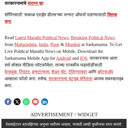
सरकारनामाचे
सदस्य व्हा
शॉपिंगसाठी 'सकाळ प्राईम डील्स'च्या भन्नाट ऑफर्स पाहण्यासाठी
क्लिक
करा
.
Read
Latest Marathi Political News
,
Breaking Political News
from
Maharashtra
,
India
,
Pune
&
Mumbai
at Sarkarnama. To Get
Live Political Marathi News on Mobile, Download the
Sarkarnama Mobile App for
Android
and
IOS
. सरकारनामा आता
सर्व सोशल मीडिया प्लॅटफॉर्मवर. ताज्या राजकीय घडामोडींसाठी
फेसबुक
,
ट्विटर
,
इन्स्टाग्राम
,
शेअर चॅट
,
टेलिग्रामवर
आणि
व्हॉट्सॲप
आम्हाला फॉलो करा. तसेच,
सरकारनामा यूट्यूब चॅनेलला
आजच सबस्क्राइब
करा.
ADVERTISEMENT / WIDGET
ADVERTISEMENT / WIDGET
वेबसाईटवर ब्राउझिंगचा अनुभव सर्वोत्तम असावा, यासाठी आम्ही कुकीजचा वापर करतो.