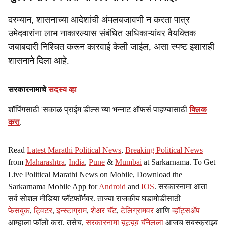
दरम्यान, शासनाच्या आदेशांची अंमलबजावणी न करता पात्र
उमेदवारांना लाभ नाकारल्यास संबंधित अधिकाऱ्यांवर वैयक्तिक
जबाबदारी निश्चित करून कारवाई केली जाईल, असा स्पष्ट इशाराही
शासनाने दिला आहे.
सरकारनामाचे
सदस्य व्हा
शॉपिंगसाठी 'सकाळ प्राईम डील्स'च्या भन्नाट ऑफर्स पाहण्यासाठी
क्लिक
करा
.
Read
Latest Marathi Political News
,
Breaking Political News
from
Maharashtra
,
India
,
Pune
&
Mumbai
at Sarkarnama. To Get
Live Political Marathi News on Mobile, Download the
Sarkarnama Mobile App for
Android
and
IOS
. सरकारनामा आता
सर्व सोशल मीडिया प्लॅटफॉर्मवर. ताज्या राजकीय घडामोडींसाठी
फेसबुक
,
ट्विटर
,
इन्स्टाग्राम
,
शेअर चॅट
,
टेलिग्रामवर
आणि
व्हॉट्सॲप
आम्हाला फॉलो करा. तसेच,
सरकारनामा यूट्यूब चॅनेलला
आजच सबस्क्राइब