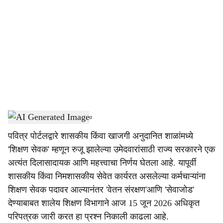
o
c
i
a
l
s
AI Generated Image
-
Sarkarnama
h
पवित्र पोर्टलद्वारे शासकीय किंवा खाजगी अनुदानित शाळांमध्ये
a
'शिक्षण सेवक' म्हणून रुजू झालेल्या उमेदवारांसाठी राज्य सरकारने एक
r
अत्यंत दिलासादायक आणि महत्त्वाचा निर्णय घेतला आहे. यापूर्वी
शासकीय किंवा निमशासकीय सेवेत कार्यरत असलेल्या कर्मचाऱ्यांना
e
शिक्षण सेवक पदावर आल्यानंतर 'वेतन संरक्षण'आणि 'सेवाजोड'
देण्याबाबत शालेय शिक्षण विभागाने आज 15 जून 2026 अधिकृत
परिपत्रक जारी करत हा प्रश्न निकाली काढला आहे.