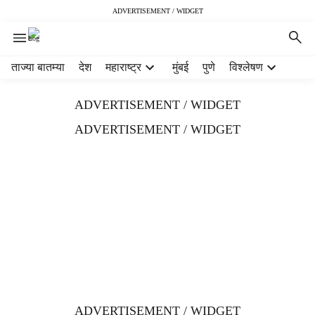
ADVERTISEMENT / WIDGET
H
ताज्या बातम्या
देश
महाराष्ट्र
मुंबई
पुणे
विश्लेषण
e
a
ADVERTISEMENT / WIDGET
d
e
ADVERTISEMENT / WIDGET
r
m
e
n
u
i
t
e
m
s
ADVERTISEMENT / WIDGET