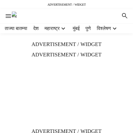
ADVERTISEMENT / WIDGET
H
ताज्या बातम्या
देश
महाराष्ट्र
मुंबई
पुणे
विश्लेषण
e
a
ADVERTISEMENT / WIDGET
d
e
ADVERTISEMENT / WIDGET
r
m
e
n
u
i
t
e
m
s
ADVERTISEMENT / WIDGET