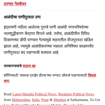
ठरणार गेमचेंजर
आळंदीचा पाणीपुरवठा ठप्प
इंद्रायणी नदीला आलेल्या पुराचे पाणी आळंदी नगरपरिषदेच्या
जलशुद्धीकरण केंद्रात शिरले आहे. तसेच, आळंदीतील विविध
ठिकाणच्या डीपी पाण्यात गेल्यामुळे शहरातील वीजपुरवठा खंडित
झाला आहे, त्यामुळे आळंदीकरांच्या नळाला अनिश्चित काळापर्यंत
पाणीपुरवठा बंद राहण्याची शक्यता आहे.
सरकारनामाचे
सदस्य व्हा
शॉपिंगसाठी 'सकाळ प्राईम डील्स'च्या भन्नाट ऑफर्स पाहण्यासाठी
क्लिक
करा
.
Read
Latest Marathi Political News
,
Breaking Political News
from
Maharashtra
,
India
,
Pune
&
Mumbai
at Sarkarnama. To Get