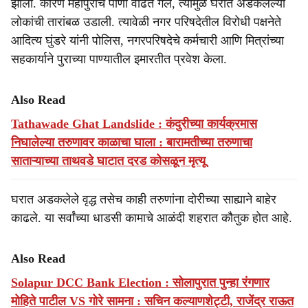
झाली. कारण महापुराचे पाणी वाढत गेले, त्यामुळे घरात अडकलेल्या
लोकांची तारांबळ उडाली. त्यावेळी नगर परिषदेतील विरोधी पक्षनेते
आदित्य घुंडरे यांनी पोलिस, नगरपरिषदेचे कर्मचारी आणि मित्रांच्या
सहकार्याने पुराच्या पाण्यातील इमारतीत प्रवेश केला.
Also Read
Tathawade Ghat Landslide : कंदुरीच्या कार्यक्रमास
निघालेल्या तरुणावर काळाचा घाला : बारामतीच्या तरुणाचा
साताऱ्याच्या ताथवडे घाटात दरड कोसळून मृत्यू
घरात अडकलेले वृद्ध तसेच काही तरुणांना दोरीच्या साह्याने बाहेर
काढले. या सर्वांच्या धाडसी कामाचे आळंदी शहरात कौतुक होत आहे.
Also Read
Solapur DCC Bank Election : सोलापुरात पुन्हा रंगणार
मोहिते पाटील VS गोरे सामना : सचिन कल्याणशेट्टी, राजेंद्र राऊत