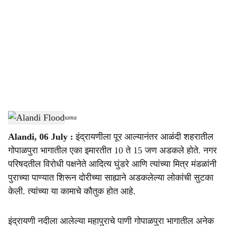
o
c
i
a
l
s
Alandi Flood
-
Sarkarnama
h
Alandi, 06 July :
इंद्रायणीला पूर आल्यानंतर आळंदी शहरातील
a
गोपाळपुरा भागातील एका इमारतीत 10 ते 15 जण अडकले होते. नगर
r
परिषदतील विरोधी पक्षनेते आदित्य घुंडरे आणि त्यांच्या मित्र मंडळांनी
पुराच्या पाण्यात शिरून दोरीच्या साह्याने अडकलेल्या लोकांची सुटका
e
केली. त्यांच्या या कामाचे कौतुक होत आहे.
इंद्रायणी नदीला आलेल्या महापुराचे पाणी गोपाळपुरा भागातील अनेक