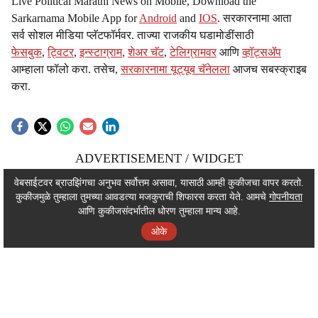
Live Political Marathi News on Mobile, Download the
Sarkarnama Mobile App for
Android
and
IOS
. सरकारनामा आता
सर्व सोशल मीडिया प्लॅटफॉर्मवर. ताज्या राजकीय घडामोडींसाठी
फेसबुक
,
ट्विटर
,
इन्स्टाग्राम
,
शेअर चॅट
,
टेलिग्रामवर
आणि
व्हॉट्सॲप
आम्हाला फॉलो करा. तसेच,
सरकारनामा यूट्यूब चॅनेलला
आजच सबस्क्राइब
करा.
ADVERTISEMENT / WIDGET
ADVERTISEMENT / WIDGET
वेबसाईटवर ब्राउझिंगचा अनुभव सर्वोत्तम असावा, यासाठी आम्ही कुकीजचा वापर करतो.
कुकीजमुळे तुम्हाला तुमच्या आवडत्या मजकुराची शिफारस करता येते. आमचे
गोपनीयता
ADVERTISEMENT / WIDGET
आणि कुकीजसंदर्भातील धोरण तुम्हाला मान्य आहे.
ओके