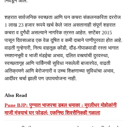
निवडून आले.
शहरात सार्वजनिक स्वच्छता आणि घन कचरा संकलनकरिता दररोज
1 लाख 23 हजार रूपये खर्च केले जात असतानाही संपूर्ण शहरात
कचरा व दुर्गंधी असल्याने नागरिक त्रस्त आहेत. सप्टेंबर 2015
पासून दिवसाआड एक वेळ दूषित व कमी दाबाने पाणीपुरवठा होत आहे.
वाढती गुन्हेगारी, नित्य वाहतूक कोंडी, दौंड-गोपाळवाडी रस्ता भागात
स्मशानभूमी व भाजी मंडईचा अभाव, दलित वस्त्यांची दुरवस्था,
स्वच्छतागृह आणि पार्किंगची सुविधा नसलेली बाजारपेठ, वाढती
अतिक्रमणे आणि बेरोजगारी व उच्च शिक्षणाच्या सुविधांचा अभाव,
आदींवर चर्चा झाली पण उपाययोजना नाही.
Also Read
Pune BJP: पुण्यात भाजपचा डबल धमाका : मुरलीधर मोहोळांनी
माजी मंत्र्याचं घर फोडलं; एकनिष्ठ शिवसैनिकही गळाला