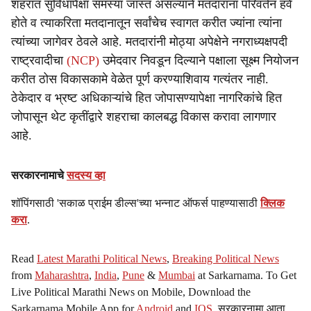
शहरात सुविधांपेक्षा समस्या जास्त असल्याने मतदारांना परिवर्तन हवे
होते व त्याकरिता मतदानातून सर्वांचेच स्वागत करीत ज्यांना त्यांना
त्यांच्या जागेवर ठेवले आहे. मतदारांनी मोठ्या अपेक्षेने नगराध्यक्षपदी
राष्ट्रवादीचा
(NCP)
उमेदवार निवडून दिल्याने पक्षाला सूक्ष्म नियोजन
करीत ठोस विकासकामे वेळेत पूर्ण करण्याशिवाय गत्यंतर नाही.
ठेकेदार व भ्रष्ट अधिकाऱ्यांचे हित जोपासण्यापेक्षा नागरिकांचे हित
जोपासून थेट कृतींद्वारे शहराचा कालबद्ध विकास करावा लागणार
आहे.
सरकारनामाचे
सदस्य व्हा
शॉपिंगसाठी 'सकाळ प्राईम डील्स'च्या भन्नाट ऑफर्स पाहण्यासाठी
क्लिक
करा
.
Read
Latest Marathi Political News
,
Breaking Political News
from
Maharashtra
,
India
,
Pune
&
Mumbai
at Sarkarnama. To Get
Live Political Marathi News on Mobile, Download the
Sarkarnama Mobile App for
Android
and
IOS
. सरकारनामा आता