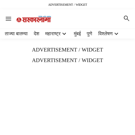
ADVERTISEMENT / WIDGET
H
ताज्या बातम्या
देश
महाराष्ट्र
मुंबई
पुणे
विश्लेषण
e
a
ADVERTISEMENT / WIDGET
d
e
ADVERTISEMENT / WIDGET
r
m
e
n
u
i
t
e
m
s