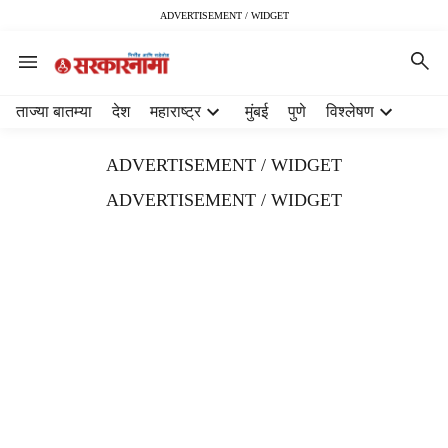
ADVERTISEMENT / WIDGET
H
ताज्या बातम्या
देश
महाराष्ट्र
मुंबई
पुणे
विश्लेषण
e
a
ADVERTISEMENT / WIDGET
d
e
ADVERTISEMENT / WIDGET
r
m
e
n
u
i
t
e
m
s