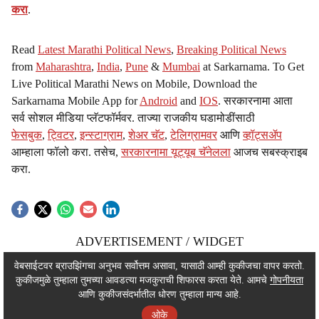
करा
.
Read
Latest Marathi Political News
,
Breaking Political News
from
Maharashtra
,
India
,
Pune
&
Mumbai
at Sarkarnama. To Get
Live Political Marathi News on Mobile, Download the
Sarkarnama Mobile App for
Android
and
IOS
. सरकारनामा आता
सर्व सोशल मीडिया प्लॅटफॉर्मवर. ताज्या राजकीय घडामोडींसाठी
फेसबुक
,
ट्विटर
,
इन्स्टाग्राम
,
शेअर चॅट
,
टेलिग्रामवर
आणि
व्हॉट्सॲप
आम्हाला फॉलो करा. तसेच,
सरकारनामा यूट्यूब चॅनेलला
आजच सबस्क्राइब
करा.
ADVERTISEMENT / WIDGET
ADVERTISEMENT / WIDGET
वेबसाईटवर ब्राउझिंगचा अनुभव सर्वोत्तम असावा, यासाठी आम्ही कुकीजचा वापर करतो.
कुकीजमुळे तुम्हाला तुमच्या आवडत्या मजकुराची शिफारस करता येते. आमचे
गोपनीयता
ADVERTISEMENT / WIDGET
आणि कुकीजसंदर्भातील धोरण तुम्हाला मान्य आहे.
ओके