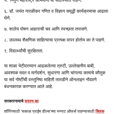
५. 'निपुण महाराष्ट्र अभियाना'ची सद्यस्थिती पाहणे.
६. डॉ. जयंत नारळीकर गणित व विज्ञान समृद्धी कार्यक्रमाचा आढावा
घेणे.
७. शालेय पोषण आहाराची चव आणि स्वच्छता तपासणे.
८. उपलब्ध शैक्षणिक साहित्याचा प्रत्यक्ष वापर होतोय का ते पाहणे.
९. विद्यार्थ्यांची सुरक्षितता.
या शाळा भेटीदरम्यान आढळलेल्या त्रुटी, उल्लेखनीय बाबी,
आवश्यक मदत व मार्गदर्शन, सुधारणा आणि चांगल्या कामाचे कौतुक
या सर्व गोष्टींची वस्तुनिष्ठ माहिती तातडीने ऑनलाइन नोंदवणे
बंधनकारक करण्यात आले आहे.
सरकारनामाचे
सदस्य व्हा
शॉपिंगसाठी 'सकाळ प्राईम डील्स'च्या भन्नाट ऑफर्स पाहण्यासाठी
क्लिक