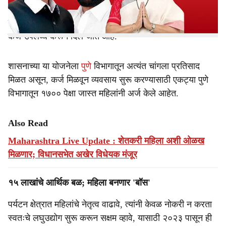
योजनेच्या माध्यमातून महिला उद्योजिकांना पर्यटन क्षेत्राशी निगडित
व्यवसाय सुरू करण्यासाठी तब्बल १५ लाख रुपयांपर्यंतचे बिनव्याजी
कर्ज उपलब्ध करून दिले जात आहे.
शासनाच्या या योजनेला
पुणे
विभागातून अत्यंत चांगला प्रतिसाद
मिळत असून, कर्ज मिळवून व्यवसाय सुरू करण्यासाठी एकट्या पुणे
विभागातून १७०० पेक्षा जास्त महिलांनी अर्ज केले आहेत.
Also Read
Maharashtra Live Update : शेतकरी महिला अशी ओळख
मिळणार; विधानसभेत अखेर विधेयक मंजूर
१५ लाखांचे आर्थिक बळ; महिला बनणार 'बॉस'
पर्यटन क्षेत्रात महिलांचे नेतृत्व वाढावे, त्यांनी केवळ नोकरी न करता
स्वतःचे लघुउद्योग सुरू करून सक्षम व्हावे, यासाठी २०२३ पासून ही