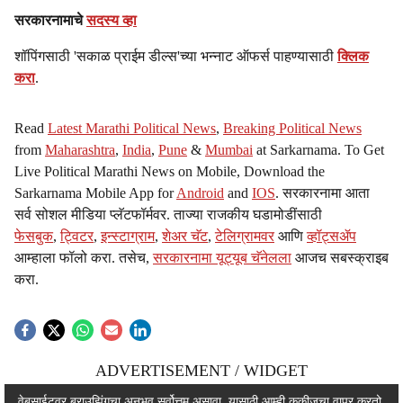
सरकारनामाचे
सदस्य व्हा
शॉपिंगसाठी 'सकाळ प्राईम डील्स'च्या भन्नाट ऑफर्स पाहण्यासाठी
क्लिक
करा
.
Read
Latest Marathi Political News
,
Breaking Political News
from
Maharashtra
,
India
,
Pune
&
Mumbai
at Sarkarnama. To Get
Live Political Marathi News on Mobile, Download the
Sarkarnama Mobile App for
Android
and
IOS
. सरकारनामा आता
सर्व सोशल मीडिया प्लॅटफॉर्मवर. ताज्या राजकीय घडामोडींसाठी
फेसबुक
,
ट्विटर
,
इन्स्टाग्राम
,
शेअर चॅट
,
टेलिग्रामवर
आणि
व्हॉट्सॲप
आम्हाला फॉलो करा. तसेच,
सरकारनामा यूट्यूब चॅनेलला
आजच सबस्क्राइब
करा.
ADVERTISEMENT / WIDGET
ADVERTISEMENT / WIDGET
वेबसाईटवर ब्राउझिंगचा अनुभव सर्वोत्तम असावा, यासाठी आम्ही कुकीजचा वापर करतो.