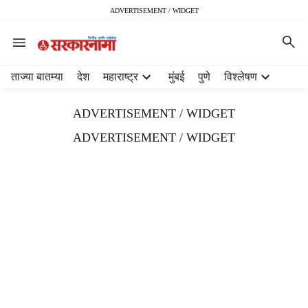
ADVERTISEMENT / WIDGET
H
ताज्या बातम्या
देश
महाराष्ट्र
मुंबई
पुणे
विश्लेषण
e
a
ADVERTISEMENT / WIDGET
d
e
ADVERTISEMENT / WIDGET
r
m
e
n
u
i
t
e
m
s