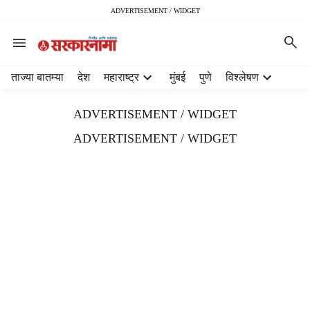
ADVERTISEMENT / WIDGET
H
ताज्या बातम्या
देश
महाराष्ट्र
मुंबई
पुणे
विश्लेषण
e
a
ADVERTISEMENT / WIDGET
d
e
ADVERTISEMENT / WIDGET
r
m
e
n
u
i
t
e
m
s