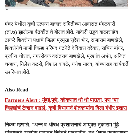
पुणे जिल्हाध्यक्ष देवदत्त निकम यांनी केली.
मंचर येथील कृषी उत्पन्न बाजार समितीच्या आवारात मंगळवारी
(ता.७) झालेल्या बैठकीत ते बोलत होते. यावेळी उद्धव बाळासाहेब
ठाकरे शिवसेना पक्षाचे जिल्हा प्रमुख सुरेश भोर, राजाराम बाणखेले,
शिवसेनेचे माजी जिल्हा परिषद गटनेते देविदास दरेकर, सचिन बांगर,
प्रवीण थोरात, नगरसेवक वसंतराव बाणखेले, प्रशांत अभंग, अजित
चव्हाण, निलेश वळसे, विशाल वाबळे, गणेश यादव, यांच्यासह कार्यकर्ते
उपस्थित होते.
Also Read
Farmers Alert : मुंबई,पुणे, कोकणात धो धो पाऊस, पण 'या'
जिल्ह्यांचं टेन्शन वाढलं; कृषी विभागानं शेतकऱ्यांना दिला गंभीर इशारा
निकम म्हणाले, "अन्न व औषध प्रशासनाचे आयुक्त तुकाराम मुंढे
यांच्याकडे प्रत्येक गावातून निवेदने पाठवावीत. दूध भेसळ प्रकरणाचा