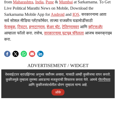
from
Maharashtra
,
India
,
Pune
&
Mumbai
at Sarkarnama. To Get
Live Political Marathi News on Mobile, Download the
Sarkarnama Mobile App for
Android
and
IOS
. सरकारनामा आता
सर्व सोशल मीडिया प्लॅटफॉर्मवर. ताज्या राजकीय घडामोडींसाठी
फेसबुक
,
ट्विटर
,
इन्स्टाग्राम
,
शेअर चॅट
,
टेलिग्रामवर
आणि
व्हॉट्सॲप
आम्हाला फॉलो करा. तसेच,
सरकारनामा यूट्यूब चॅनेलला
आजच सबस्क्राइब
करा.
ADVERTISEMENT / WIDGET
ADVERTISEMENT / WIDGET
वेबसाईटवर ब्राउझिंगचा अनुभव सर्वोत्तम असावा, यासाठी आम्ही कुकीजचा वापर करतो.
कुकीजमुळे तुम्हाला तुमच्या आवडत्या मजकुराची शिफारस करता येते. आमचे
गोपनीयता
ADVERTISEMENT / WIDGET
आणि कुकीजसंदर्भातील धोरण तुम्हाला मान्य आहे.
ओके