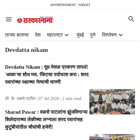
ADVERTISEMENT / WIDGET
H
ताज्या बातम्या
देश
महाराष्ट्र
मुंबई
पुणे
विश्लेषण
e
a
Devdatta nikam
d
e
T
Devdatta Nikam : दूध भेसळ प्रकरण तापलं!
r
a
'आका'चा शोध घ्या, रॅकेटचा पर्दाफाश करा : शरद
m
g
e
पवारांच्या पक्षाच्या नेत्याची मागणी
R
n
e
u
डी. के. वळसे पाटील
07 Jul 2026
2
min read
s
i
u
t
Sharad Pawar : वळसे पाटलांना झुंजविणाऱ्या
l
e
शिलेदाराच्या लेकीच्या लग्नाला शरद पवारांसह
t
m
कुटुंबीयांतील चौघांची हजेरी!
s
s