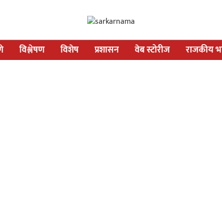
णे
विश्लेषण
विशेष
प्रशासन
वेब स्टोरीज
राजकीय भव