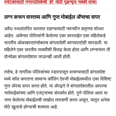
पर्यटकांसाठी नगरपालिकेची 'ही' मोठी गूडन्यूज नक्की वाचा!
लग्न करून वास्तव्य आणि गुप्त मोबाईल ॲप्सचा वापर
अवैध स्थलांतरित भारतात राहण्यासाठी नवनवीन क्लृप्त्या शोधत
आहेत. आंबेगाव पोलिसांनी केलेल्या एका कारवाईत एका महिलेकडे
भारतीय ओळखपत्रांसोबतच बांगलादेशी कागदपत्रेही सापडली. या
महिलेने एका भारतीय व्यक्तीशी विवाह केला होता आणि लग्नानंतर ती
दोनवेळा बांगलादेशात जाऊनही आली होती.
तसेच, हे नागरिक पोलिसांच्या रडारपासून वाचण्यासाठी बांगलादेश
मध्ये कॉल करताना सामान्य कॉलिंग ऐवजी मोबाईलमधील एका विशिष्ट
गुप्त ॲपचा वापर करत होते. या ॲपद्वारे ते बांगलादेशातील आपल्या
नातेवाईकांच्या आणि एजंट्सच्या संपर्कात होते. पुणे पोलिस आता या
जप्त केलेल्या मोबाईलची सखोल तपासणी करत असून, यातून अनेक
मोठे खुलासे होण्याची शक्यता आहे.