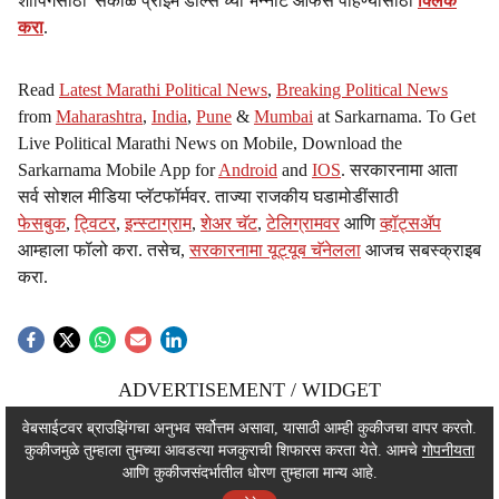
शॉपिंगसाठी 'सकाळ प्राईम डील्स'च्या भन्नाट ऑफर्स पाहण्यासाठी
क्लिक
करा
.
Read
Latest Marathi Political News
,
Breaking Political News
from
Maharashtra
,
India
,
Pune
&
Mumbai
at Sarkarnama. To Get
Live Political Marathi News on Mobile, Download the
Sarkarnama Mobile App for
Android
and
IOS
. सरकारनामा आता
सर्व सोशल मीडिया प्लॅटफॉर्मवर. ताज्या राजकीय घडामोडींसाठी
फेसबुक
,
ट्विटर
,
इन्स्टाग्राम
,
शेअर चॅट
,
टेलिग्रामवर
आणि
व्हॉट्सॲप
आम्हाला फॉलो करा. तसेच,
सरकारनामा यूट्यूब चॅनेलला
आजच सबस्क्राइब
करा.
ADVERTISEMENT / WIDGET
ADVERTISEMENT / WIDGET
वेबसाईटवर ब्राउझिंगचा अनुभव सर्वोत्तम असावा, यासाठी आम्ही कुकीजचा वापर करतो.
कुकीजमुळे तुम्हाला तुमच्या आवडत्या मजकुराची शिफारस करता येते. आमचे
गोपनीयता
ADVERTISEMENT / WIDGET
आणि कुकीजसंदर्भातील धोरण तुम्हाला मान्य आहे.