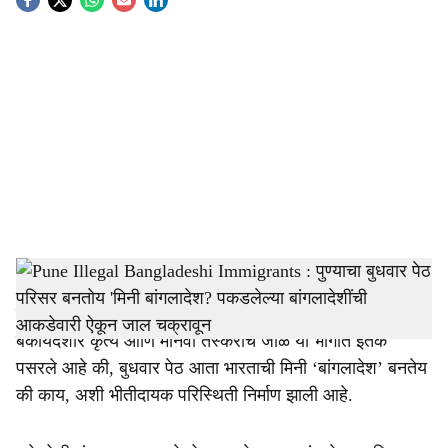
S
o
c
i
a
l
s
h
Pune News :
पुण्यातील ऐतिहासिक आणि प्रसिद्ध बुधवार पेठ
सध्या एका वेगळ्याच आणि गंभीर कारणाने चर्चेत आली आहे.
a
बेकायदेशीर कृत्य आणि मानवी तस्करीचे जाळे या भागात इतके
r
पसरले आहे की, बुधवार पेठ आता भारताची मिनी ‘बांगलादेश’ बनतेय
की काय, अशी भीतीदायक परिस्थिती निर्माण झाली आहे.
e