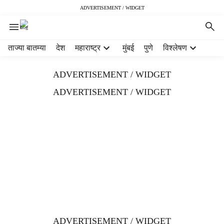
ADVERTISEMENT / WIDGET
H
ताज्या बातम्या
देश
महाराष्ट्र
मुंबई
पुणे
विश्लेषण
e
a
ADVERTISEMENT / WIDGET
d
e
ADVERTISEMENT / WIDGET
r
m
e
n
u
i
t
e
m
s
ADVERTISEMENT / WIDGET