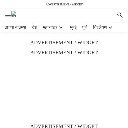
ADVERTISEMENT / WIDGET
H
ताज्या बातम्या
देश
महाराष्ट्र
मुंबई
पुणे
विश्लेषण
e
a
ADVERTISEMENT / WIDGET
d
e
ADVERTISEMENT / WIDGET
r
m
e
n
u
i
t
e
m
s
ADVERTISEMENT / WIDGET