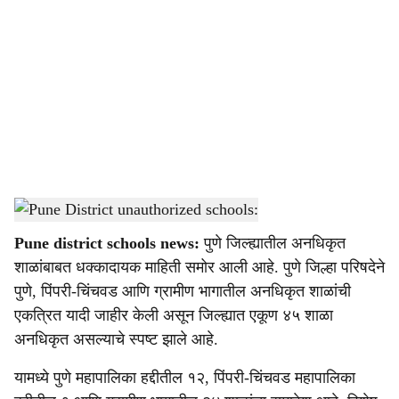
o
c
i
a
l
s
Pune District unauthorized schools:
-
sarkarnama
h
Pune district schools news:
पुणे जिल्ह्यातील अनधिकृत
a
शाळांबाबत धक्कादायक माहिती समोर आली आहे. पुणे जिल्हा परिषदेने
r
पुणे, पिंपरी-चिंचवड आणि ग्रामीण भागातील अनधिकृत शाळांची
एकत्रित यादी जाहीर केली असून जिल्ह्यात एकूण ४५ शाळा
e
अनधिकृत असल्याचे स्पष्ट झाले आहे.
यामध्ये पुणे महापालिका हद्दीतील १२, पिंपरी-चिंचवड महापालिका