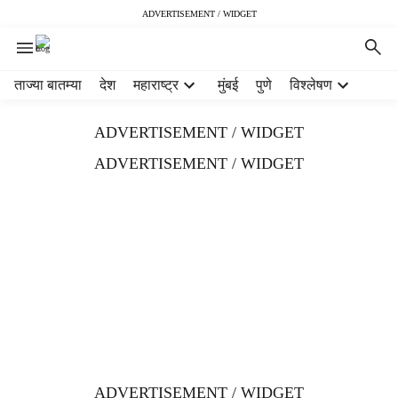
ADVERTISEMENT / WIDGET
H
ताज्या बातम्या
देश
महाराष्ट्र
मुंबई
पुणे
विश्लेषण
e
a
ADVERTISEMENT / WIDGET
d
e
ADVERTISEMENT / WIDGET
r
m
e
n
u
i
t
e
m
s
ADVERTISEMENT / WIDGET