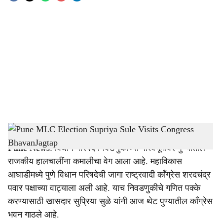
o
c
i
a
l
s
Pune MLC Election Supriya Sule Visits Congress Bhavan
-
Sarkarnama
h
Pune News
: विधान परिषद निवडणुकीच्या पार्श्वभूमीवर पुण्यातील
a
राजकीय हालचालींना कमालीचा वेग आला आहे. महाविकास
r
आघाडीमध्ये पुणे विधान परिषदेची जागा राष्ट्रवादी काँग्रेस शरदचंद्र
पवार पक्षाच्या वाट्याला अली आहे. याच निवडणुकीचे गणित पक्के
e
करण्यासाठी खासदार सुप्रिया सुळे यांनी आज थेट पुण्यातील काँग्रेस
भवन गाठले आहे.