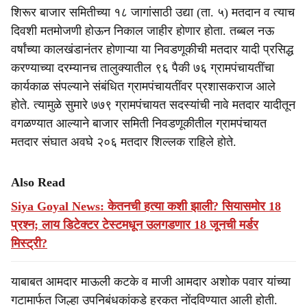
शिरूर बाजार समितीच्या १८ जागांसाठी उद्या (ता. ५) मतदान व त्याच
दिवशी मतमोजणी होऊन निकाल जाहीर होणार होता. तब्बल नऊ
वर्षांच्या कालखंडानंतर होणाऱ्या या निवडणूकीची मतदार यादी प्रसिद्ध
करण्याच्या दरम्यानच तालुक्यातील ९६ पैकी ७६ ग्रामपंचायतींचा
कार्यकाळ संपल्याने संबंधित ग्रामपंचायतींवर प्रशासकराज आले
होते. त्यामुळे सुमारे ७७९ ग्रामपंचायत सदस्यांची नावे मतदार यादीतून
वगळण्यात आल्याने बाजार समिती निवडणूकीतील ग्रामपंचायत
मतदार संघात अवघे २०६ मतदार शिल्लक राहिले होते.
Also Read
Siya Goyal News: केतनची हत्या कशी झाली? सियासमोर 18
प्रश्न; लाय डिटेक्टर टेस्टमधून उलगडणार 18 जूनची मर्डर
मिस्ट्री?
याबाबत आमदार माऊली कटके व माजी आमदार अशोक पवार यांच्या
गटामार्फत जिल्हा उपनिबंधकांकडे हरकत नोंदविण्यात आली होती.