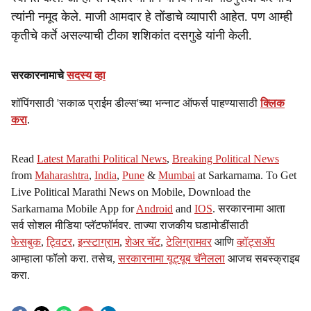
त्यांनी नमूद केले. माजी आमदार हे तोंडाचे व्यापारी आहेत. पण आम्ही
कृतीचे कर्ते असल्याची टीका शशिकांत दसगुडे यांनी केली.
सरकारनामाचे
सदस्य व्हा
शॉपिंगसाठी 'सकाळ प्राईम डील्स'च्या भन्नाट ऑफर्स पाहण्यासाठी
क्लिक
करा
.
Read
Latest Marathi Political News
,
Breaking Political News
from
Maharashtra
,
India
,
Pune
&
Mumbai
at Sarkarnama. To Get
Live Political Marathi News on Mobile, Download the
Sarkarnama Mobile App for
Android
and
IOS
. सरकारनामा आता
सर्व सोशल मीडिया प्लॅटफॉर्मवर. ताज्या राजकीय घडामोडींसाठी
फेसबुक
,
ट्विटर
,
इन्स्टाग्राम
,
शेअर चॅट
,
टेलिग्रामवर
आणि
व्हॉट्सॲप
आम्हाला फॉलो करा. तसेच,
सरकारनामा यूट्यूब चॅनेलला
आजच सबस्क्राइब
करा.