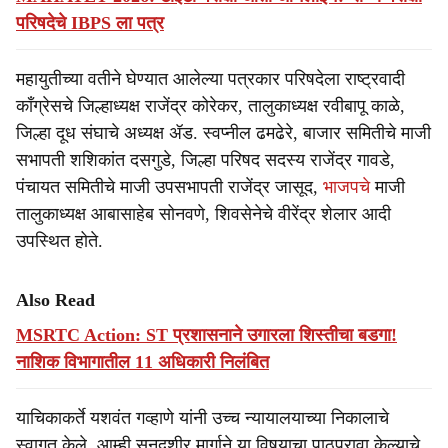
परिषदेचे IBPS ला पत्र
महायुतीच्या वतीने घेण्यात आलेल्या पत्रकार परिषदेला राष्ट्रवादी
कॉंग्रेसचे जिल्हाध्यक्ष राजेंद्र कोरेकर, तालुकाध्यक्ष रवीबापू काळे,
जिल्हा दूध संघाचे अध्यक्ष ॲड. स्वप्नील ढमढेरे, बाजार समितीचे माजी
सभापती शशिकांत दसगुडे, जिल्हा परिषद सदस्य राजेंद्र गावडे,
पंचायत समितीचे माजी उपसभापती राजेंद्र जासूद,
भाजपचे
माजी
तालुकाध्यक्ष आबासाहेब सोनवणे, शिवसेनेचे वीरेंद्र शेलार आदी
उपस्थित होते.
Also Read
MSRTC Action: ST प्रशासनाने उगारला शिस्तीचा बडगा!
नाशिक विभागातील 11 अधिकारी निलंबित
याचिकाकर्ते यशवंत गव्हाणे यांनी उच्च न्यायालयाच्या निकालाचे
स्वागत केले. आम्ही सनदशीर मार्गाने या विषयाचा पाठपुरावा केल्याचे