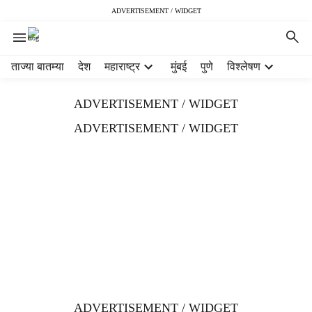
ADVERTISEMENT / WIDGET
H
ताज्या बातम्या
देश
महाराष्ट्र
मुंबई
पुणे
विश्लेषण
e
a
ADVERTISEMENT / WIDGET
d
e
ADVERTISEMENT / WIDGET
r
m
e
n
u
i
t
e
m
s
ADVERTISEMENT / WIDGET