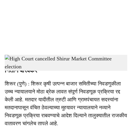
c
i
a
l
s
High Court cancelled Shirur Market Committee election
-
Sarkarnama
h
नितीन बारवकर
a
शिरूर (पुणे) : शिरूर कृषी उत्पन्न बाजार समितीच्या निवडणुकीला
r
उच्च न्यायालयाने मोठा ब्रेक लावत संपूर्ण निवडणूक प्रक्रिया रद्द
e
केली आहे. मतदार यादीतील त्रुटी आणि ग्रामपंचायत सदस्यांना
मतदानापासून वंचित ठेवल्याच्या मुद्द्यावर न्यायालयाने नव्याने
निवडणूक प्रक्रिया राबवण्याचे आदेश दिल्याने तालुक्यातील राजकीय
वातावरण चांगलेच तापले आहे.