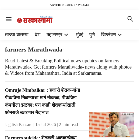
ADVERTISEMENT / WIDGET
H
ताज्या बातम्या
देश
महाराष्ट्र
मुंबई
पुणे
विश्लेषण
e
a
farmers Marathwada-
d
e
Read Latest & Breaking Political news updates on farmers
Marathwada-. Get farmers Marathwada- news along with photos
r
& Videos from Maharashtra, India at Sarkarnama.
m
e
n
T
Omraje Nimbalkar : हजारो शेतकऱ्यांना
u
a
पीकविमा मिळण्याचा मार्ग मोकळा, पीकविमा
i
g
कंपनीला झटका; पण काही शेतकऱ्यांसाठी
t
R
ओमराजे उतरणार मैदानात
e
e
m
s
Jagdish Pansare
15 Jul 2026
2
min read
s
u
l
Farmers suicide: शेतकरी आत्महत्येच्या