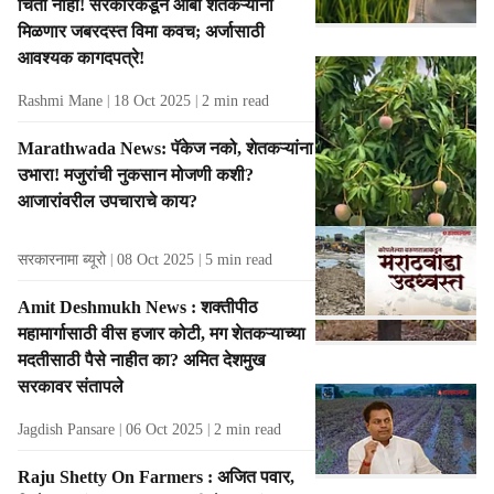
चिंता नाही! सरकारकडून आंबा शेतकऱ्यांना
मिळणार जबरदस्त विमा कवच; अर्जासाठी
आवश्यक कागदपत्रे!
Rashmi Mane
18 Oct 2025
2
min read
Marathwada News: पॅकेज नको, शेतकऱ्यांना
उभारा! मजुरांची नुकसान मोजणी कशी?
आजारांवरील उपचाराचे काय?
सरकारनामा ब्यूरो
08 Oct 2025
5
min read
Amit Deshmukh News : शक्तीपीठ
महामार्गासाठी वीस हजार कोटी, मग शेतकऱ्याच्या
मदतीसाठी पैसे नाहीत का? अमित देशमुख
सरकावर संतापले
Jagdish Pansare
06 Oct 2025
2
min read
Raju Shetty On Farmers : अजित पवार,