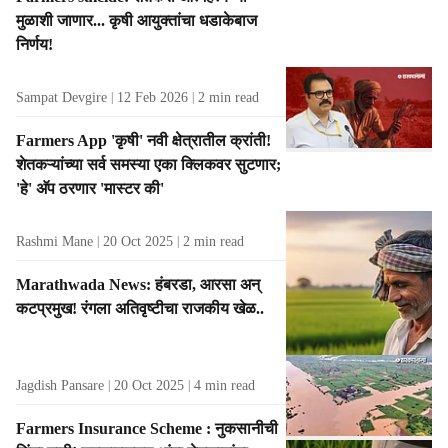
t
मुळाशी जाणार... कृषी आयुक्तांचा धडाकेबाज
s
निर्णय!
Sampat Devgire
12 Feb 2026
2
min read
Farmers App 'कृषी' नवी क्षेत्रातील क्रांती!
शेतकऱ्यांच्या सर्व समस्या एका क्लिकवर सुटणार;
'हे' अ‍ॅप ठरणार 'मास्टर की'
Rashmi Mane
20 Oct 2025
2
min read
Marathwada News: हंबरडा, आरसा अन्
कटप्रमुख! रंगला अतिवृष्टीचा राजकीय खेळ..
Jagdish Pansare
20 Oct 2025
4
min read
Farmers Insurance Scheme : नुकसानीची