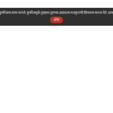
ही कुकीजचा वापर करतो. कुकीजमुळे तुम्हाला तुमच्या आवडत्या मजकुराची शिफारस करता येते. आ
ओके