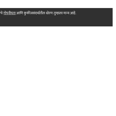
मचे
गोपनीयता
आणि कुकीजसंदर्भातील धोरण तुम्हाला मान्य आहे.