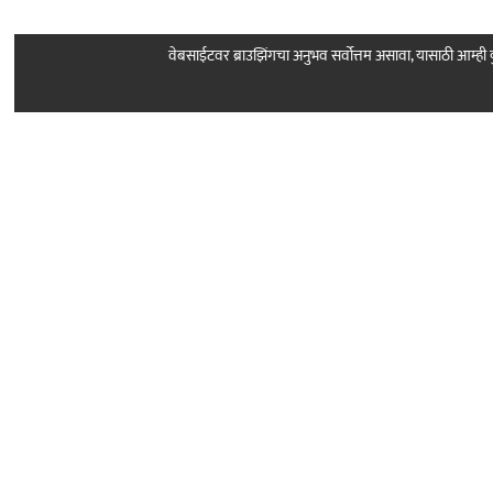
वेबसाईटवर ब्राउझिंगचा अनुभव सर्वोत्तम असावा, यासाठी आम्
Follow Us