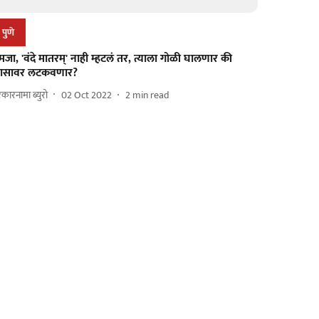
पुणे
जा, 'वंदे मातरम्' नाही म्हटलं तर, त्याला गोळी घालणार की
ासावर लटकवणार?
कारनामा ब्युरो
02 Oct 2022
2
min read