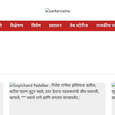
णे
विश्लेषण
विशेष
प्रशासन
वेब स्टोरीज
राजकीय भव