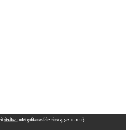
मचे
गोपनीयता
आणि कुकीजसंदर्भातील धोरण तुम्हाला मान्य आहे.