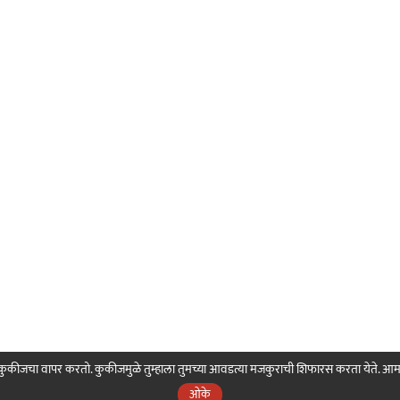
ही कुकीजचा वापर करतो. कुकीजमुळे तुम्हाला तुमच्या आवडत्या मजकुराची शिफारस करता येते. आ
ओके