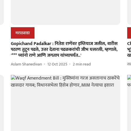
मराठवाडा
Gopichand Padalkar : नितेश राणेंवर इम्तियाज जलील, वारीस
C
पठाण तुटून पडले, उत्तर देताना पडळकरांची जीभ घसरली, म्हणाले,
भ
'*** च्यांनो राणे आणि जगताप यांच्यापर्यंत..'
ख
Aslam Shanedivan
12 Oct 2025
2
min read
सर