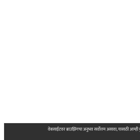
वेबसाईटवर ब्राउझिंगचा अनुभव सर्वोत्तम असावा, यासाठी आम्