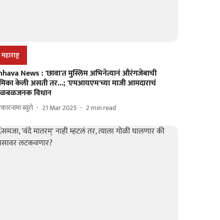
महाराष्ट्र
hhava News : 'छावा'त मुस्लिम अभिनेत्यानं औरंगजेबाची
ूमिका केली असती तर...; 'एमआयएम'च्या माजी आमदाराचं
ळबळजनक विधान
कारनामा ब्यूरो
21 Mar 2025
2
min read