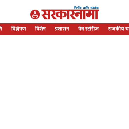
णे
विश्लेषण
विशेष
प्रशासन
वेब स्टोरीज
राजकीय भव