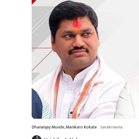
Dhananjay Munde, Manikaro Kokate
Sarakrnama