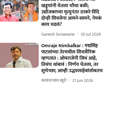
खड्ड्यांनी घेतला चौथा बळी;
उद्योजकाच्या मृत्यूनंतर ठाकरे-शिंदे
दोन्ही शिवसेना आमने-सामने, नेमकं
काय घडलं?
Ganesh Sonawane
30 Jul 2026
Omraje Nimbalkar : पद्मसिंह
पाटलांच्या तेरमधील शिवसैनिक
म्हणतात : ओमराजेंनी जिथं आहे,
तिथंच थांबावं : निर्णय घेतला, तर
शुभेच्छा; आम्ही उद्धवसाहेबांसोबतच
सरकारनामा ब्यूरो
21 Jun 2026