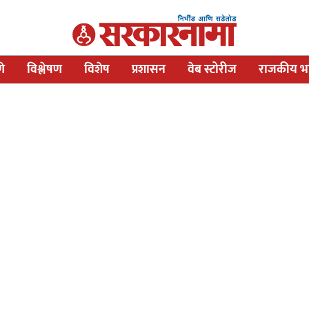
णे
विश्लेषण
विशेष
प्रशासन
वेब स्टोरीज
राजकीय भव