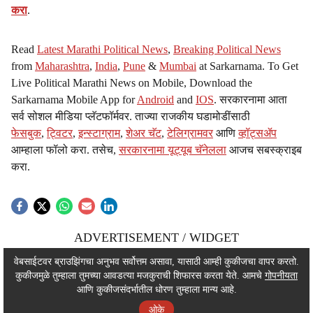
करा
.
Read
Latest Marathi Political News
,
Breaking Political News
from
Maharashtra
,
India
,
Pune
&
Mumbai
at Sarkarnama. To Get
Live Political Marathi News on Mobile, Download the
Sarkarnama Mobile App for
Android
and
IOS
. सरकारनामा आता
सर्व सोशल मीडिया प्लॅटफॉर्मवर. ताज्या राजकीय घडामोडींसाठी
फेसबुक
,
ट्विटर
,
इन्स्टाग्राम
,
शेअर चॅट
,
टेलिग्रामवर
आणि
व्हॉट्सॲप
आम्हाला फॉलो करा. तसेच,
सरकारनामा यूट्यूब चॅनेलला
आजच सबस्क्राइब
करा.
ADVERTISEMENT / WIDGET
ADVERTISEMENT / WIDGET
वेबसाईटवर ब्राउझिंगचा अनुभव सर्वोत्तम असावा, यासाठी आम्ही कुकीजचा वापर करतो.
कुकीजमुळे तुम्हाला तुमच्या आवडत्या मजकुराची शिफारस करता येते. आमचे
गोपनीयता
ADVERTISEMENT / WIDGET
आणि कुकीजसंदर्भातील धोरण तुम्हाला मान्य आहे.
ओके