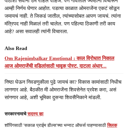
पाठीशी सर्वांनी उभं राहिलं पाहिजे. पण गावातील ज्येष्ठांना विचारून
आम्ही निर्णय घेणार आहोत. पडत्या काळात ओमराजेंना एकटं सोडून
जमायचं नाही. ते जिकडं जातील, त्यांच्यासोबत आपण जायचं. त्यांना
मंत्रिपद नाही मिळालं तरी चालेल. पण पहिल्या ठिकाणी तरी काय
आहे? असा सवालही त्यांनी विचारला.
Also Read
Om Rajenimbalkar Emotional : काल विरोधात निकाल
आज ओमराजेंची वडिलांसाठी भावूक पोस्ट, दाटला अंधार...
निष्ठा घेऊन निवडणुकीला पुढे जायचं का? विकास कामांसाठी निधीच
लागणार आहे. बैठकीत मी ओमराजेंना शिवसेनेत प्रवेश करा, असं
सांगणार आहे, अशी भूमिका दुसऱ्या शिवसैनिकाने मांडली.
सरकारनामाचे
सदस्य व्हा
शॉपिंगसाठी 'सकाळ प्राईम डील्स'च्या भन्नाट ऑफर्स पाहण्यासाठी
क्लिक