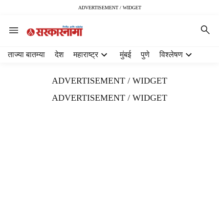
ADVERTISEMENT / WIDGET
H
ताज्या बातम्या
देश
महाराष्ट्र
मुंबई
पुणे
विश्लेषण
e
a
ADVERTISEMENT / WIDGET
d
e
ADVERTISEMENT / WIDGET
r
m
e
n
u
i
t
e
m
s