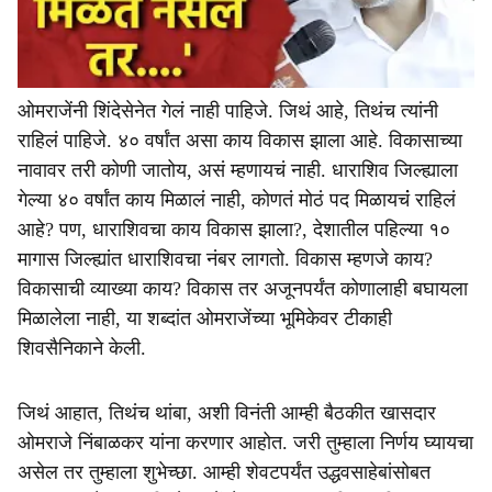
ओमराजेंनी शिंदेसेनेत गेलं नाही पाहिजे. जिथं आहे, तिथंच त्यांनी
राहिलं पाहिजे. ४० वर्षांत असा काय विकास झाला आहे. विकासाच्या
नावावर तरी कोणी जातोय, असं म्हणायचं नाही. धाराशिव जिल्ह्याला
गेल्या ४० वर्षांत काय मिळालं नाही, कोणतं मोठं पद मिळायचंं राहिलं
आहे? पण, धाराशिवचा काय विकास झाला?, देशातील पहिल्या १०
मागास जिल्ह्यांत धाराशिवचा नंबर लागतो. विकास म्हणजे काय?
विकासाची व्याख्या काय? विकास तर अजूनपर्यंत कोणालाही बघायला
मिळालेला नाही, या शब्दांत ओमराजेंच्या भूमिकेवर टीकाही
शिवसैनिकाने केली.
जिथं आहात, तिथंच थांबा, अशी विनंती आम्ही बैठकीत खासदार
ओमराजे निंबाळकर यांना करणार आहोत. जरी तुम्हाला निर्णय घ्यायचा
असेल तर तुम्हाला शुभेच्छा. आम्ही शेवटपर्यंत उद्धवसाहेबांसोबत