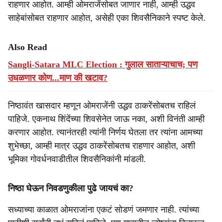
राहणार आहोत. आम्ही ओमराजेंसोबत जाणार नाही, आम्ही उद्धव
साहेबांसोबत राहणार आहोत, असेही एका शिवसैनिकाने स्पष्ट केले.
Also Read
Sangli-Satara MLC Election : गुलाल साताऱ्याचाच; पण
उधळणार कोण...माण की खटाव?
निष्ठावंत खासदार म्हणून ओमराजेंनी उद्धव ठाकरेंसोबतच राहिलं
पाहिजे. एकनाथ शिंदेंच्या शिवसेनेत जाऊ नका, अशी विनंती आम्ही
करणार आहोत. त्यानंतरही त्यांनी निर्णय घेतला तर त्यांना आमच्या
शुभेच्छा, आम्ही मात्र उद्धव ठाकरेंसोबतच राहणार आहोत, अशी
भूमिका गोवर्धनवाडीतील शिवसैनिकांनी मांडली.
निष्ठा घेऊन निवडणुकीला पुढे जायचं का?
सध्याच्या काळात ओमराजांना एकटं सोडणं जमणार नाही. त्यांच्या