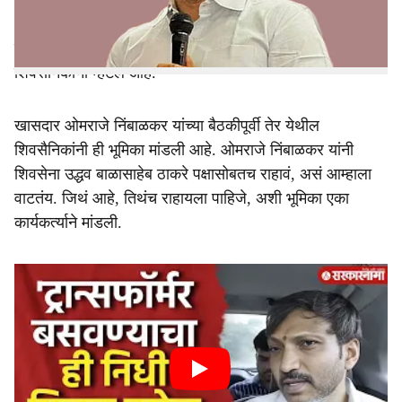
निर्णय घेतल्यास तुम्हाला शुभेच्छा आम्ही उद्धवसाहेबांसोबतच राहणार,
अशी भूमिका काही शिवसैनिकांनी मांडली, तर काहींनी अशा
परिस्थितीत ओमराजेंना एकटं सोडून जमायचं नाही, असेही काही
शिवसैनिकांनी म्हटलं आहे.
खासदार ओमराजे निंबाळकर यांच्या बैठकीपूर्वी तेर येथील
शिवसैनिकांनी ही भूमिका मांडली आहे. ओमराजे निंबाळकर यांनी
शिवसेना उद्धव बाळासाहेब ठाकरे पक्षासोबतच राहावं, असं आम्हाला
वाटतंय. जिथं आहे, तिथंच राहायला पाहिजे, अशी भूमिका एका
कार्यकर्त्याने मांडली.