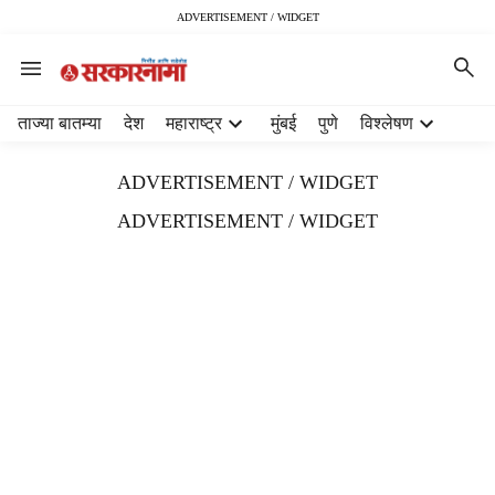
ADVERTISEMENT / WIDGET
H
ताज्या बातम्या
देश
महाराष्ट्र
मुंबई
पुणे
विश्लेषण
e
a
ADVERTISEMENT / WIDGET
d
e
ADVERTISEMENT / WIDGET
r
m
e
n
u
i
t
e
m
s