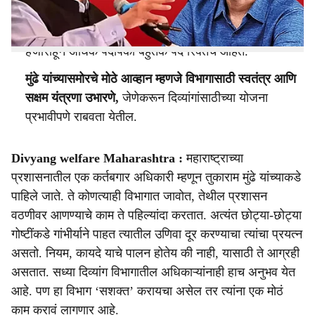
राज्यात 30 लाखांहून अधिक दिव्यांग असूनही विभागात
मनुष्यबळाची मोठी कमतरता आहे,
कारण मान्यताप्राप्त 2
हजारांहून अधिक पदांपैकी बहुतेक पदे रिक्तच आहेत.
मुंढे यांच्यासमोरचे मोठे आव्हान म्हणजे विभागासाठी स्वतंत्र आणि
सक्षम यंत्रणा उभारणे,
जेणेकरून दिव्यांगांसाठीच्या योजना
प्रभावीपणे राबवता येतील.
Divyang welfare Maharashtra :
महाराष्ट्राच्या
प्रशासनातील एक कर्तबगार अधिकारी म्हणून तुकाराम मुंढे यांच्याकडे
पाहिले जाते. ते कोणत्याही विभागात जावोत, तेथील प्रशासन
वठणीवर आणण्याचे काम ते पहिल्यांदा करतात. अत्यंत छोट्या-छोट्या
गोष्टींकडे गांभीर्याने पाहत त्यातील उणिवा दूर करण्याचा त्यांचा प्रयत्न
असतो. नियम, कायदे याचे पालन होतेय की नाही, यासाठी ते आग्रही
असतात. सध्या दिव्यांग विभागातील अधिकाऱ्यांनाही हाच अनुभव येत
आहे. पण हा विभाग ‘सशक्त’ करायचा असेल तर त्यांना एक मोठं
काम करावं लागणार आहे.