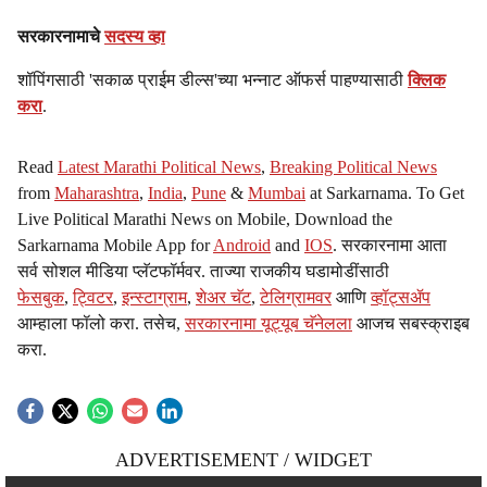
सरकारनामाचे
सदस्य व्हा
शॉपिंगसाठी 'सकाळ प्राईम डील्स'च्या भन्नाट ऑफर्स पाहण्यासाठी
क्लिक
करा
.
Read
Latest Marathi Political News
,
Breaking Political News
from
Maharashtra
,
India
,
Pune
&
Mumbai
at Sarkarnama. To Get
Live Political Marathi News on Mobile, Download the
Sarkarnama Mobile App for
Android
and
IOS
. सरकारनामा आता
सर्व सोशल मीडिया प्लॅटफॉर्मवर. ताज्या राजकीय घडामोडींसाठी
फेसबुक
,
ट्विटर
,
इन्स्टाग्राम
,
शेअर चॅट
,
टेलिग्रामवर
आणि
व्हॉट्सॲप
आम्हाला फॉलो करा. तसेच,
सरकारनामा यूट्यूब चॅनेलला
आजच सबस्क्राइब
करा.
ADVERTISEMENT / WIDGET