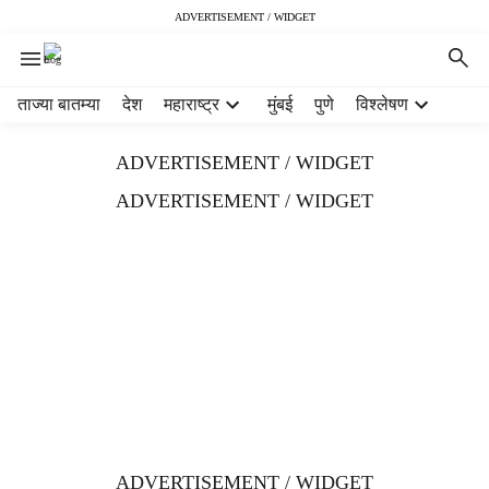
ADVERTISEMENT / WIDGET
H
ताज्या बातम्या
देश
महाराष्ट्र
मुंबई
पुणे
विश्लेषण
e
a
ADVERTISEMENT / WIDGET
d
e
ADVERTISEMENT / WIDGET
r
m
e
n
u
i
t
e
m
s
ADVERTISEMENT / WIDGET