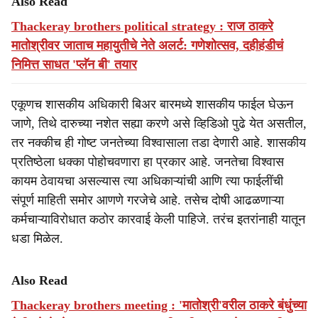
Also Read
Thackeray brothers political strategy : राज ठाकरे
मातोश्रीवर जाताच महायुतीचे नेते अलर्ट: गणेशोत्सव, दहीहंडीचं
निमित्त साधत 'प्लॅन बी' तयार
एकूणच शासकीय अधिकारी बिअर बारमध्ये शासकीय फाईल घेऊन
जाणे, तिथे दारुच्या नशेत सह्या करणे असे व्हिडिओ पुढे येत असतील,
तर नक्कीच ही गोष्ट जनतेच्या विश्वासाला तडा देणारी आहे. शासकीय
प्रतिष्ठेला धक्का पोहोचवणारा हा प्रकार आहे. जनतेचा विश्वास
कायम ठेवायचा असल्यास त्या अधिकाऱ्यांची आणि त्या फाईलींची
संपूर्ण माहिती समोर आणणे गरजेचे आहे. तसेच दोषी आढळणाऱ्या
कर्मचाऱ्याविरोधात कठोर कारवाई केली पाहिजे. तरंच इतरांनाही यातून
धडा मिळेल.
Also Read
Thackeray brothers meeting : 'मातोश्री'वरील ठाकरे बंधुंच्या