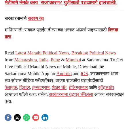
भेटीमागे नेमके काय 'राज'कारण? युतीसाठी पडद्यामागे हालचाली!
सरकारनामाचे
सदस्य व्हा
शॉपिंगसाठी 'सकाळ प्राईम डील्स'च्या भन्नाट ऑफर्स पाहण्यासाठी
क्लिक
करा
.
Read
Latest Marathi Political News
,
Breaking Political News
from
Maharashtra
,
India
,
Pune
&
Mumbai
at Sarkarnama. To Get
Live Political Marathi News on Mobile, Download the
Sarkarnama Mobile App for
Android
and
IOS
. सरकारनामा आता
सर्व सोशल मीडिया प्लॅटफॉर्मवर. ताज्या राजकीय घडामोडींसाठी
फेसबुक
,
ट्विटर
,
इन्स्टाग्राम
,
शेअर चॅट
,
टेलिग्रामवर
आणि
व्हॉट्सॲप
आम्हाला फॉलो करा. तसेच,
सरकारनामा यूट्यूब चॅनेलला
आजच सबस्क्राइब
करा.