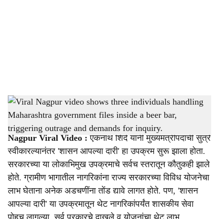
c
i
a
l
s
Viral Nagpur video shows three individuals handling Maharashtra government files
h
inside a beer bar, triggering outrage and demands for inquiry.
-
Sarkarnama
a
Nagpur Viral Video :
एकनाथ शिंदे यांनी मुख्यमंत्रीपदाची सुत्रे
r
स्वीकारल्यानंतर 'शासन आपल्या दारी' हा उपक्रम सुरू झाला होता.
सरकारच्या या लोकाभिमुख उपक्रमाचे सर्वच स्तरातून कौतुकही झाले
e
होते. ग्रामीण भागातील नागरिकांना राज्य सरकारच्या विविध योजनेचा
लाभ घेताना अनेक अडचणींना तोंड द्यावे लागत होते. पण, 'शासन
आपल्या दारी' या उपक्रमातून थेट नागरिकांपर्यंत शासकीय सेवा
पोहचू लागल्या. सर्व प्रकारचे दाखले व योजनांचा थेट लाभ