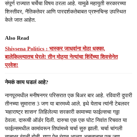
संपूर्ण राज्यात चर्चेचा विषय ठरला आहे. यामुळे महायुती सरकारच्या
शिस्तीवर, नैतिकतेवर आणि पारदर्शकतेबाबत प्रश्‍नचिन्ह उपस्थित
केले जात आहेत.
Also Read
Shivsena Politics : भास्कर जाधवांना मोठा धक्का,
बालेकिल्ल्यातच घेरले! तीन मोठ्या नेत्यांचा शिंदेंच्या शिवसेनेत
प्रवेश!
नेमकं काय घडलं आहे?
नागपूरमधील मनीषनगर परिसरात एक बिअर बार आहे. रविवारी दुपारी
तीनच्या सुमारास 3 जण या बारमध्ये आले. इथे येताच त्यांनी टेबलवर
'महाराष्ट्र शासन' लिहिलेल्या सरकारी कामाच्या फाईल्सचा गठ्ठा
ठेवला. दारूची ऑर्डर दिली. दारुचा एक एक घोट निवांत रिचवत या
फाईल्समधील कामांवरून तिघांमध्ये चर्चा सुरु झाली. चर्चा चांगली
तासभर रंगली होती. गप्पा ऐन रंगात आल्या असतानाच एक जण