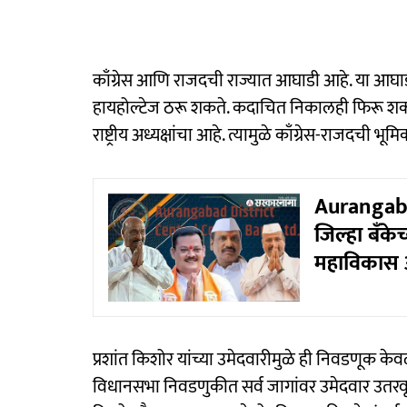
काँग्रेस आणि राजदची राज्यात आघाडी आहे. या आघाडी
हायहोल्टेज ठरू शकते. कदाचित निकालही फिरू शकत
राष्ट्रीय अध्यक्षांचा आहे. त्यामुळे काँग्रेस-राजदची भू
Aurangaba
जिल्हा बँक
महाविकास 
प्रशांत किशोर यांच्या उमेदवारीमुळे ही निवडणूक के
विधानसभा निवडणुकीत सर्व जागांवर उमेदवार उतरवून