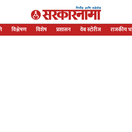
णे
विश्लेषण
विशेष
प्रशासन
वेब स्टोरीज
राजकीय भव