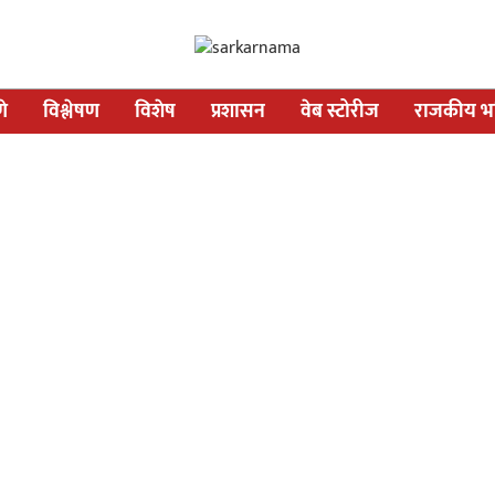
णे
विश्लेषण
विशेष
प्रशासन
वेब स्टोरीज
राजकीय भव