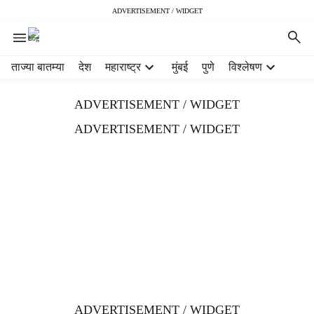
ADVERTISEMENT / WIDGET
H
ताज्या बातम्या
देश
महाराष्ट्र
मुंबई
पुणे
विश्लेषण
e
a
ADVERTISEMENT / WIDGET
d
e
ADVERTISEMENT / WIDGET
r
m
e
n
u
i
t
e
m
s
ADVERTISEMENT / WIDGET