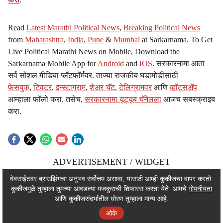
Read
Latest Marathi Political News
,
Breaking Political News
from
Maharashtra
,
India
,
Pune
&
Mumbai
at Sarkarnama. To Get
Live Political Marathi News on Mobile, Download the
Sarkarnama Mobile App for
Android
and
IOS
. सरकारनामा आता
सर्व सोशल मीडिया प्लॅटफॉर्मवर. ताज्या राजकीय घडामोडींसाठी
फेसबुक
,
ट्विटर
,
इन्स्टाग्राम
,
शेअर चॅट
,
टेलिग्रामवर
आणि
व्हॉट्सॲप
आम्हाला फॉलो करा. तसेच,
सरकारनामा यूट्यूब चॅनेलला
आजच सबस्क्राइब
करा.
ADVERTISEMENT / WIDGET
ADVERTISEMENT / WIDGET
वेबसाईटवर ब्राउझिंगचा अनुभव सर्वोत्तम असावा, यासाठी आम्ही कुकीजचा वापर करतो.
कुकीजमुळे तुम्हाला तुमच्या आवडत्या मजकुराची शिफारस करता येते. आमचे
गोपनीयता
ADVERTISEMENT / WIDGET
आणि कुकीजसंदर्भातील धोरण तुम्हाला मान्य आहे.
ओके