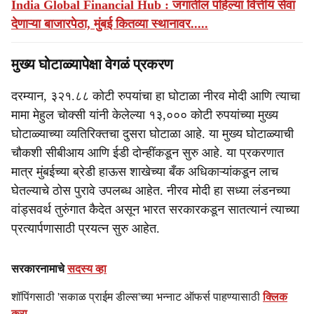
India Global Financial Hub : जगातील पहिल्या वित्तीय सेवा
देणाऱ्या बाजारपेठा, मुंबई कितव्या स्थानावर.....
मुख्य घोटाळ्यापेक्षा वेगळं प्रकरण
दरम्यान, ३२१.८८ कोटी रुपयांचा हा घोटाळा नीरव मोदी आणि त्याचा
मामा मेहुल चोक्सी यांनी केलेल्या १३,००० कोटी रुपयांच्या मुख्य
घोटाळ्याच्या व्यतिरिक्तचा दुसरा घोटाळा आहे. या मुख्य घोटाळ्याची
चौकशी सीबीआय आणि ईडी दोन्हींकडून सुरु आहे. या प्रकरणात
मात्र मुंबईच्या ब्रेडी हाऊस शाखेच्या बँक अधिकाऱ्यांकडून लाच
घेतल्याचे ठोस पुरावे उपलब्ध आहेत. नीरव मोदी हा सध्या लंडनच्या
वांड्सवर्थ तुरुंगात कैदेत असून भारत सरकारकडून सातत्यानं त्याच्या
प्रत्यार्पणासाठी प्रयत्न सुरु आहेत.
सरकारनामाचे
सदस्य व्हा
शॉपिंगसाठी 'सकाळ प्राईम डील्स'च्या भन्नाट ऑफर्स पाहण्यासाठी
क्लिक
करा
.