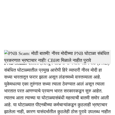
c
i
a
l
s
PNB Scam_Nirav Modi
h
PNB Scam:
देशाला हादरवून सोडणाऱ्या पंजाब नॅशन बँक (PNB)
a
संबंधित घोटाळ्यातील प्रमुख आरोपी हिरे व्यापारी नीरव मोदी हा
r
सध्या भारतातून फरार झाला असून लंडनमध्ये वास्तव्याला आहे.
युकेमधल्या एका तुरुंगात सध्या त्याला ठेवण्यात आलं असून त्याला
e
भारतात परत आणण्याचे प्रयत्न भारत सरकारकडून सुरु आहेत.
त्यातच आता त्याच्या या घोटाळ्यासंबंधी महत्वाची बातमी समोर आली
आहे. या घोटाळ्यात पीएनबीच्या कर्मचाऱ्यांकडून कुठलाही भ्रष्टाचार
झालेला नाही, कारण यासंदर्भातील कुठलेही ठोस पुरावे उपलब्ध नाहीत