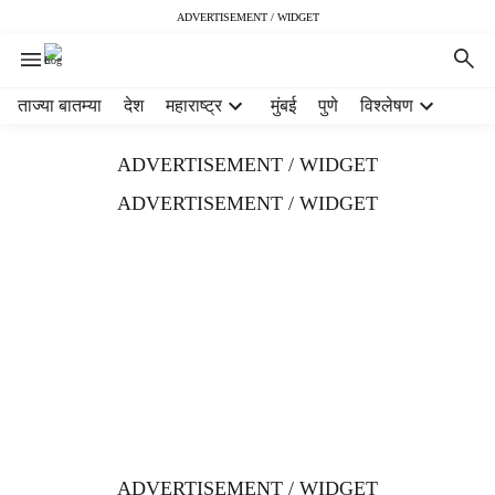
ADVERTISEMENT / WIDGET
H
ताज्या बातम्या
देश
महाराष्ट्र
मुंबई
पुणे
विश्लेषण
e
a
ADVERTISEMENT / WIDGET
d
e
ADVERTISEMENT / WIDGET
r
m
e
n
u
i
t
e
m
s
ADVERTISEMENT / WIDGET