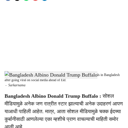
o
c
i
a
l
s
The rare albino buffalo nicknamed ‘Donald Trump’ drew huge crowds in Bangladesh
h
after going viral on social media ahead of Eid.
-
Sarkarnama
a
Bangladesh Albino Donald Trump Buffalo :
सोशल
r
मीडियामुळे अनेक जण रात्रीत स्टार झाल्याची अनेक उदाहरणं आपण
याआधी पाहिली आहेत. मात्र, आता सोशल मीडियामुळे चक्क ईदच्या
e
कुर्बानीसाठी आणलेल्या एका म्हशीचे प्राण वाचल्याची माहिती समोर
आली आहे.