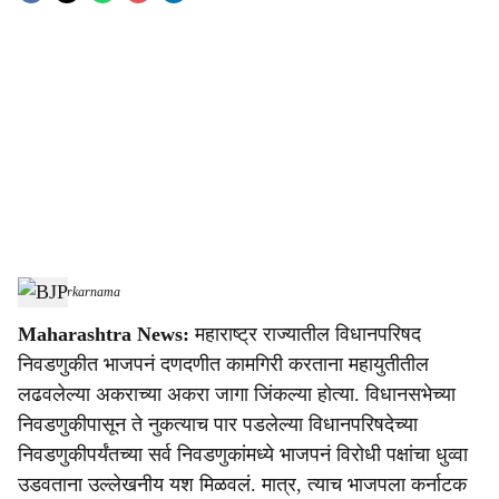
o
c
i
a
l
s
BJP
-
sarkarnama
h
Maharashtra News:
महाराष्ट्र राज्यातील विधानपरिषद
a
निवडणुकीत भाजपनं दणदणीत कामगिरी करताना महायुतीतील
r
लढवलेल्या अकराच्या अकरा जागा जिंकल्या होत्या. विधानसभेच्या
निवडणुकीपासून ते नुकत्याच पार पडलेल्या विधानपरिषदेच्या
e
निवडणुकीपर्यंतच्या सर्व निवडणुकांमध्ये भाजपनं विरोधी पक्षांचा धुव्वा
उडवताना उल्लेखनीय यश मिळवलं. मात्र, त्याच भाजपला कर्नाटक