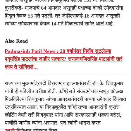
आमदार असूनही परिषद निवडणुकीत पक्षाला 151 मते मिळाली.
दुसरीकडे- भाजपाचे 64 आमदार असूनही पक्षाच्या दोन्ही उमेदवारांना
मिळून केवळ 56 मते पडली. तर जेडीएसकडे 18 आमदार असूनही
त्यांच्या उमेदवाराला केवळ 14 मते मिळाल्याचं समोर आलं आहे.
Also Read
Padmasinh Patil News : 20 वर्षानंतर निर्दोष सुटलेल्या
पद्मसिंह पाटलांचा जाहीर सत्कार? राणाजगजितसिंह पाटलांनी खरं
काय ते सांगितले...
राज्याच्या मुख्यमंत्रि‍पदी विराजमान झाल्यानंतरची डी. के. शिवकुमार
यांची ही पहिलीच परीक्षा होती. काँग्रेसचे संकटमोचक म्हणून ओळख
मिळविलेल्या शिवकुमार यांच्या आग्रहानंतरही पाचवा उमेदवार रिंगणात
उतरविण्यात आला. या निवडणुकीत काँग्रेसच्या आमदारांनी क्रॉस
व्होटिंग केली तरी शिवकुमार यांना आणि सरकारलाही धक्का बसेल,
याचीही जाणीव त्यांना असणार. पण त्यांनी धाडस करत
एनडीए
विरोधात उमेदवार दिला.