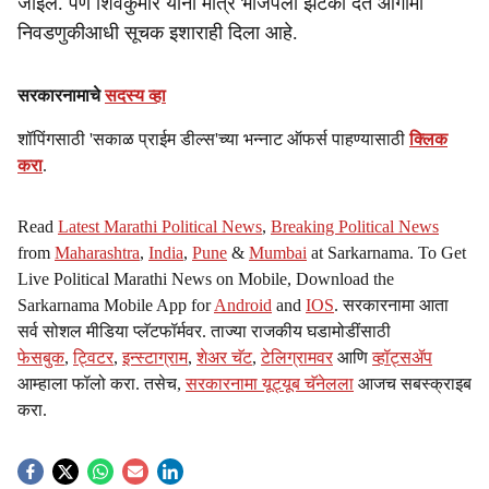
जाईल. पण शिवकुमार यांनी मात्र भाजपला झटका देत आगामी
निवडणुकीआधी सूचक इशाराही दिला आहे.
सरकारनामाचे
सदस्य व्हा
शॉपिंगसाठी 'सकाळ प्राईम डील्स'च्या भन्नाट ऑफर्स पाहण्यासाठी
क्लिक
करा
.
Read
Latest Marathi Political News
,
Breaking Political News
from
Maharashtra
,
India
,
Pune
&
Mumbai
at Sarkarnama. To Get
Live Political Marathi News on Mobile, Download the
Sarkarnama Mobile App for
Android
and
IOS
. सरकारनामा आता
सर्व सोशल मीडिया प्लॅटफॉर्मवर. ताज्या राजकीय घडामोडींसाठी
फेसबुक
,
ट्विटर
,
इन्स्टाग्राम
,
शेअर चॅट
,
टेलिग्रामवर
आणि
व्हॉट्सॲप
आम्हाला फॉलो करा. तसेच,
सरकारनामा यूट्यूब चॅनेलला
आजच सबस्क्राइब
करा.