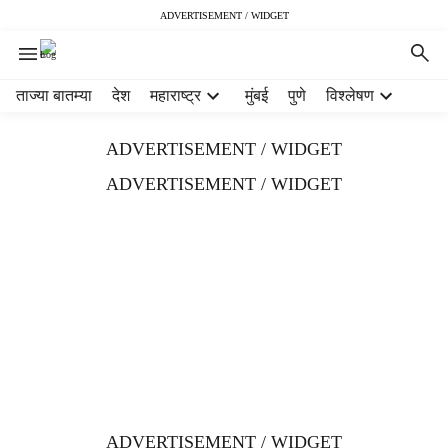
ADVERTISEMENT / WIDGET
H
ताज्या बातम्या
देश
महाराष्ट्र
मुंबई
पुणे
विश्लेषण
e
a
ADVERTISEMENT / WIDGET
d
e
ADVERTISEMENT / WIDGET
r
m
e
n
u
i
t
e
m
s
ADVERTISEMENT / WIDGET