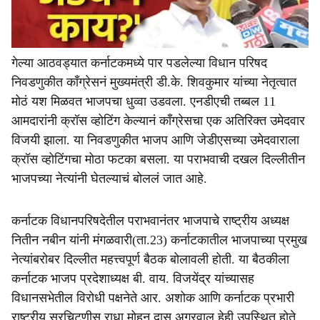
गेल्या आठवड्यात कर्नाटकमध्ये पार पडलेल्या विधान परिषद
निवडणुकीत काँग्रेसनं मुख्यमंत्री डी.के. शिवकुमार यांच्या नेतृत्वात
मोठं यश मिळवत भाजपचा धुव्वा उडवला. एनडीएची तब्बल 11
आमदारांनी क्रॉस व्होटिंग केल्यानं काँग्रेसचा एक अतिरिक्त उमेदवार
विजयी झाला. या निवडणुकीत भाजप आणि जेडीएसच्या उमेदवाराला
क्रॉस व्होटिंगचा मोठा फटका बसला. या पराभवाची दखल दिल्लीतीन
भाजपच्या नेत्यांनी घेतल्याचं बोललं जात आहे.
कर्नाटक विधानपरिषदेतील पराभवानंतर भाजपाचे राष्ट्रीय अध्यक्ष
नितीन नबीन यांनी मंगळवारी(ता.23) कर्नाटकातील भाजपाच्या प्रमुख
नेत्यांबरोबर दिल्लीत महत्त्वपूर्ण बैठक बोलावली होती. या बैठकीला
कर्नाटक भाजप प्रदेशाध्यक्ष बी. वाय. विजयेंद्र यांच्यासह
विधानसभेतील विरोधी पक्षनेते आर. अशोक आणि कर्नाटक प्रभारी
राष्ट्रीय सरचिटणीस राधा मोहन दास अग्रवाल हेही उपस्थित होते.