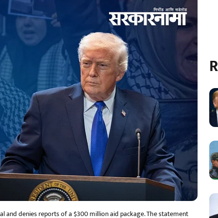
R
l and denies reports of a $300 million aid package. The statement