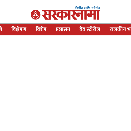
णे
विश्लेषण
विशेष
प्रशासन
वेब स्टोरीज
राजकीय भव