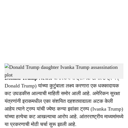
o
c
i
a
l
s
Donald Trump daughter Ivanka Trump assassination plot
-
Sarkarnama
h
Donald Trump News:
अमेरिकेचे राष्ट्राध्यक्ष डोनाल्ड ट्रम्प (
a
Donald Trump) यांच्या कुटुंबाला लक्ष्य करणारा एक धक्कादायक
r
कट उघडकीस आल्याची माहिती समोर आली आहे. अमेरिकन सुरक्षा
यंत्रणांनी इराकमधील एका संशयित दहशतवाद्याला अटक केली
e
आहेय त्याने ट्रम्प यांची ज्येष्ठ कन्या इवांका ट्रम्प (Ivanka Trump)
यांच्या हत्येचा कट आखल्याचा आरोप आहे. आंतरराष्ट्रीय माध्यमांमध्ये
या प्रकरणाची मोठी चर्चा सुरू झाली आहे.