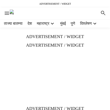
ADVERTISEMENT / WIDGET
H
ताज्या बातम्या
देश
महाराष्ट्र
मुंबई
पुणे
विश्लेषण
e
a
ADVERTISEMENT / WIDGET
d
e
ADVERTISEMENT / WIDGET
r
m
e
n
u
i
t
e
m
s
ADVERTISEMENT / WIDGET