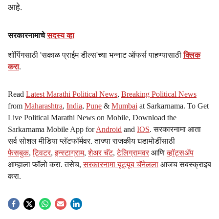
आहे.
सरकारनामाचे
सदस्य व्हा
शॉपिंगसाठी 'सकाळ प्राईम डील्स'च्या भन्नाट ऑफर्स पाहण्यासाठी
क्लिक
करा
.
Read
Latest Marathi Political News
,
Breaking Political News
from
Maharashtra
,
India
,
Pune
&
Mumbai
at Sarkarnama. To Get
Live Political Marathi News on Mobile, Download the
Sarkarnama Mobile App for
Android
and
IOS
. सरकारनामा आता
सर्व सोशल मीडिया प्लॅटफॉर्मवर. ताज्या राजकीय घडामोडींसाठी
फेसबुक
,
ट्विटर
,
इन्स्टाग्राम
,
शेअर चॅट
,
टेलिग्रामवर
आणि
व्हॉट्सॲप
आम्हाला फॉलो करा. तसेच,
सरकारनामा यूट्यूब चॅनेलला
आजच सबस्क्राइब
करा.