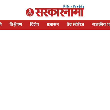
णे
विश्लेषण
विशेष
प्रशासन
वेब स्टोरीज
राजकीय भव