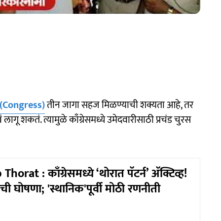
(Congress)
तीन जागा सहज मिळण्याची शक्यता आहे, तर
शकतं. त्यामुळे काँग्रेसमध्ये उमेदवारीसाठी प्रचंड चुरस
orat : काँग्रेसमध्ये ‘थोरात पॅटर्न’ अ‍ॅक्टिव्ह!
ांची घोषणा; 'स्थानिक'पूर्वी मोठी रणनीती