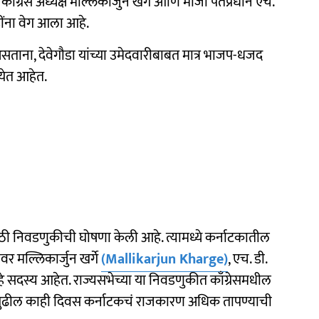
 काँग्रेस अध्यक्ष मल्लिकार्जुन खर्गे आणि माजी पंतप्रधान एच.
डींना वेग आला आहे.
असताना, देवेगौडा यांच्या उमेदवारीबाबत मात्र भाजप-धजद
येत आहेत.
ाठी निवडणुकीची घोषणा केली आहे. त्यामध्ये कर्नाटकातील
वर मल्लिकार्जुन खर्गे
(Mallikarjun Kharge)
, एच. डी.
े सदस्य आहेत. राज्यसभेच्या या निवडणुकीत काँग्रेसमधील
 पुढील काही दिवस कर्नाटकचं राजकारण अधिक तापण्याची