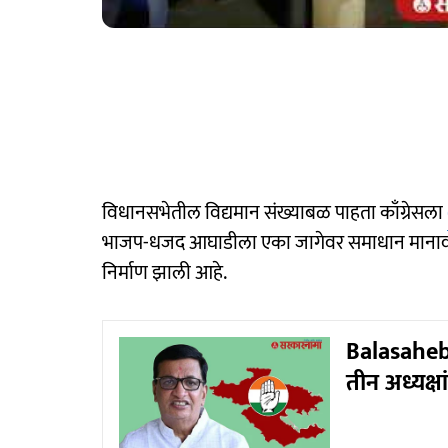
विधानसभेतील विद्यमान संख्याबळ पाहता काँग्रेसला
भाजप-धजद आघाडीला एका जागेवर समाधान मानावं लागू 
निर्माण झाली आहे.
Balasaheb Th
तीन अध्यक्ष