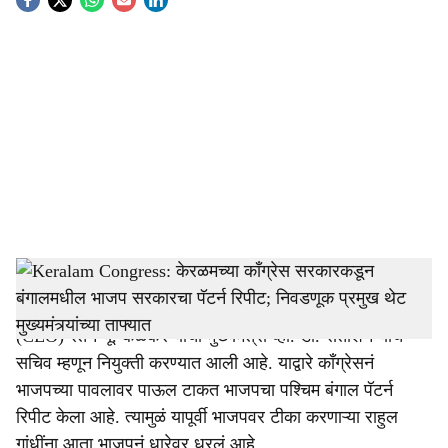
S
o
c
i
a
l
s
IAS Ratan Kelkar_MP Rahul Gandhi
h
Keralam Congress:
केरळमचे मुख्य निवडणूक अधिकारी
a
(CEO) रतन यू. केळकर यांची मुख्यमंत्री व्ही. डी. सतीशन यांचे
r
सचिव म्हणून नियुक्ती करण्यात आली आहे. याद्वारे काँग्रेसनं
भाजपच्या पावलावर पाऊल टाकत भाजपचा पश्चिम बंगाल पॅटर्न
e
रिपीट केला आहे. त्यामुळं यापूर्वी भाजपवर टीका करणाऱ्या राहुल
गांधींना आता भाजपनं धारेवर धरलं आहे.