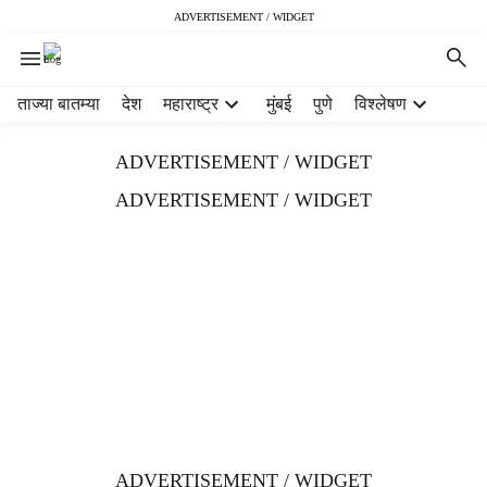
ADVERTISEMENT / WIDGET
H
ताज्या बातम्या
देश
महाराष्ट्र
मुंबई
पुणे
विश्लेषण
e
a
ADVERTISEMENT / WIDGET
d
e
ADVERTISEMENT / WIDGET
r
m
e
n
u
i
t
e
m
s
ADVERTISEMENT / WIDGET