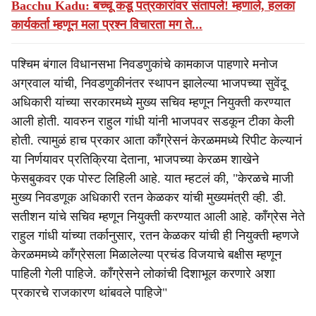
Bacchu Kadu: बच्चू कडू पत्रकारांवर संतापले! म्हणाले, हलका
कार्यकर्ता म्हणून मला प्रश्न विचारता मग ते...
पश्चिम बंगाल विधानसभा निवडणुकांचे कामकाज पाहणारे मनोज
अग्रवाल यांची, निवडणुकीनंतर स्थापन झालेल्या भाजपच्या सुवेंदू
अधिकारी यांच्या सरकारमध्ये मुख्य सचिव म्हणून नियुक्ती करण्यात
आली होती. यावरुन राहुल गांधी यांनी भाजपवर सडकून टीका केली
होती. त्यामुळं हाच प्रकार आता काँग्रेसनं केरळममध्ये रिपीट केल्यानं
या निर्णयावर प्रतिक्रिया देताना, भाजपच्या केरळम शाखेने
फेसबुकवर एक पोस्ट लिहिली आहे. यात म्हटलं की, "केरळचे माजी
मुख्य निवडणूक अधिकारी रतन केळकर यांची मुख्यमंत्री व्ही. डी.
सतीशन यांचे सचिव म्हणून नियुक्ती करण्यात आली आहे. काँग्रेस नेते
राहुल गांधी यांच्या तर्कानुसार, रतन केळकर यांची ही नियुक्ती म्हणजे
केरळममध्ये काँग्रेसला मिळालेल्या प्रचंड विजयाचे बक्षीस म्हणून
पाहिली गेली पाहिजे. काँग्रेसने लोकांची दिशाभूल करणारे अशा
प्रकारचे राजकारण थांबवले पाहिजे"