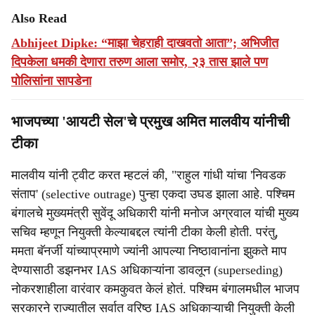
Also Read
Abhijeet Dipke: “माझा चेहराही दाखवतो आता”; अभिजीत
दिपकेला धमकी देणारा तरुण आला समोर, २३ तास झाले पण
पोलिसांना सापडेना
भाजपच्या 'आयटी सेल'चे प्रमुख अमित मालवीय यांनीची
टीका
मालवीय यांनी ट्वीट करत म्हटलं की, "राहुल गांधी यांचा 'निवडक
संताप' (selective outrage) पुन्हा एकदा उघड झाला आहे. पश्चिम
बंगालचे मुख्यमंत्री सुवेंदू अधिकारी यांनी मनोज अग्रवाल यांची मुख्य
सचिव म्हणून नियुक्ती केल्याबद्दल त्यांनी टीका केली होती. परंतु,
ममता बॅनर्जी यांच्याप्रमाणे ज्यांनी आपल्या निष्ठावानांना झुकते माप
देण्यासाठी डझनभर IAS अधिकाऱ्यांना डावलून (superseding)
नोकरशाहीला वारंवार कमकुवत केलं होतं. पश्चिम बंगालमधील भाजप
सरकारने राज्यातील सर्वात वरिष्ठ IAS अधिकाऱ्याची नियुक्ती केली