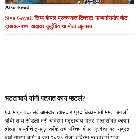
Also Read
Siya Goyal: सिया गोयल प्रकरणात ट्विस्ट! माध्यमांसमोर बोट
दाखवल्याच्या वादावर कुटुंबियांचा मोठा खुलासा
भट्टाचार्य यांनी पत्रात काय म्हटलं?
एकामागून एक सर्व आमदार-खासदार-प्रदाधिकाऱ्यांनी ममता बॅनर्जी
यांची साथ सोडली तरी चंद्रिमा भट्टाचार्य मात्र ममतांसोबत कायम
होत्या. यापूर्वीचे तृणमूल काँग्रेसचे पश्चिम बंगाल प्रदेशाध्यक्ष सुब्रत
बक्षी यांच्या जागी ३ जून २०२६ रोजी चंद्रिमा भट्टाचार्य यांची