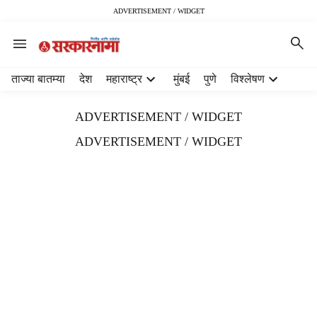
ADVERTISEMENT / WIDGET
H
ताज्या बातम्या
देश
महाराष्ट्र
मुंबई
पुणे
विश्लेषण
e
a
ADVERTISEMENT / WIDGET
d
e
ADVERTISEMENT / WIDGET
r
m
e
n
u
i
t
e
m
s