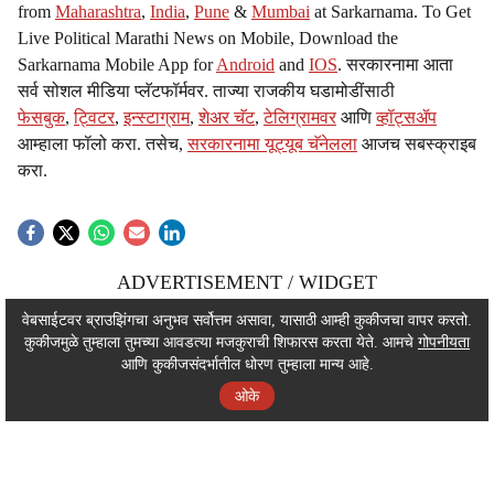
from
Maharashtra
,
India
,
Pune
&
Mumbai
at Sarkarnama. To Get
Live Political Marathi News on Mobile, Download the
Sarkarnama Mobile App for
Android
and
IOS
. सरकारनामा आता
सर्व सोशल मीडिया प्लॅटफॉर्मवर. ताज्या राजकीय घडामोडींसाठी
फेसबुक
,
ट्विटर
,
इन्स्टाग्राम
,
शेअर चॅट
,
टेलिग्रामवर
आणि
व्हॉट्सॲप
आम्हाला फॉलो करा. तसेच,
सरकारनामा यूट्यूब चॅनेलला
आजच सबस्क्राइब
करा.
ADVERTISEMENT / WIDGET
ADVERTISEMENT / WIDGET
वेबसाईटवर ब्राउझिंगचा अनुभव सर्वोत्तम असावा, यासाठी आम्ही कुकीजचा वापर करतो.
कुकीजमुळे तुम्हाला तुमच्या आवडत्या मजकुराची शिफारस करता येते. आमचे
गोपनीयता
ADVERTISEMENT / WIDGET
आणि कुकीजसंदर्भातील धोरण तुम्हाला मान्य आहे.
ओके