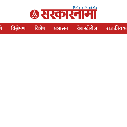
णे
विश्लेषण
विशेष
प्रशासन
वेब स्टोरीज
राजकीय भव