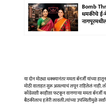
Bomb Threat
धमकीचे ई-म
नागपूरमधील 
या दोन मोठ्या धक्क्यानंतर ममता बॅनर्जी यांच्या हा
मोठी वाताहत सुरू असल्याचं लपून राहिलेलं नाही.
काँग्रेसशी काहीशा फटकून वागणाऱ्या ममता बॅनर्जी या
बैठकीलाच हजेरी लावली.त्यांच्या उपस्थितीमुळे सर्व