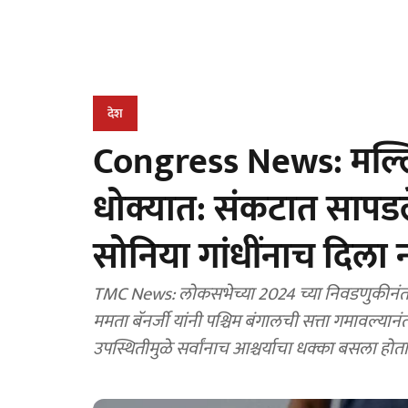
देश
Congress News: मल्लिकार
धोक्यात: संकटात सापडलेल
सोनिया गांधींनाच दिला नव
TMC News: लोकसभेच्या 2024 च्या निवडणुकीनंतर
ममता बॅनर्जी यांनी पश्चिम बंगालची सत्ता गमावल्यान
उपस्थितीमुळे सर्वांनाच आश्चर्याचा धक्का बसला होता