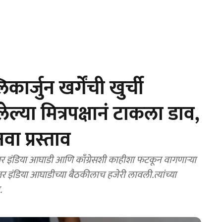
्जुन खर्गेंची खुर्ची
्या मित्रपक्षानं टाकला डाव,
ा प्रस्ताव
 इंडिया आघाडी आणि काँग्रेसशी काहीशा फटकून वागणाऱ्या
ंतर इंडिया आघाडीच्या बैठकीलाच हजेरी लावली.त्यांच्या
.