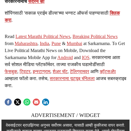
सरकारनामाचे
सदस्य व्हा
शॉपिंगसाठी 'सकाळ प्राईम डील्स'च्या भन्नाट ऑफर्स पाहण्यासाठी
क्लिक
करा
.
Read
Latest Marathi Political News
,
Breaking Political News
from
Maharashtra
,
India
,
Pune
&
Mumbai
at Sarkarnama. To Get
Live Political Marathi News on Mobile, Download the
Sarkarnama Mobile App for
Android
and
IOS
. सरकारनामा आता
सर्व सोशल मीडिया प्लॅटफॉर्मवर. ताज्या राजकीय घडामोडींसाठी
फेसबुक
,
ट्विटर
,
इन्स्टाग्राम
,
शेअर चॅट
,
टेलिग्रामवर
आणि
व्हॉट्सॲप
आम्हाला फॉलो करा. तसेच,
सरकारनामा यूट्यूब चॅनेलला
आजच सबस्क्राइब
करा.
ADVERTISEMENT / WIDGET
ADVERTISEMENT / WIDGET
वेबसाईटवर ब्राउझिंगचा अनुभव सर्वोत्तम असावा, यासाठी आम्ही कुकीजचा वापर करतो.