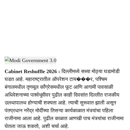
c
i
a
l
s
Modi Government 3.0
-
Sarkarnama
h
Cabinet Reshuffle 2026 :
दिल्लीमध्ये सध्या मोठ्या घडामोडी
a
घडत आहे. महाराष्ट्रातील ऑपरेशन टाय���र, पश्चिम
r
बंगालमधील तृणमूल काँग्रेसमधील फूट आणि आगामी पावसाळी
अधिवेशनाच्या पार्श्वभूमीवर पुढील काही दिवसांत दिल्लीत राजकीय
e
उलथापालथ होण्याची शक्यता आहे. त्याची सुरूवात झाली असून
पंतप्रधान नरेंद्र मोदींच्या तिसऱ्या कार्यकाळात मंत्र्यांचा पहिला
राजीनामा आला आहे. पुढील काळात आणखी पाच मंत्र्यांचा राजीनामा
घेतला जाऊ शकतो, अशी चर्चा आहे.