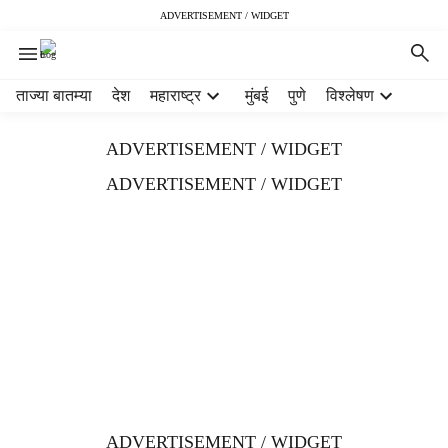
ADVERTISEMENT / WIDGET
H
ताज्या बातम्या
देश
महाराष्ट्र
मुंबई
पुणे
विश्लेषण
e
a
ADVERTISEMENT / WIDGET
d
e
ADVERTISEMENT / WIDGET
r
m
e
n
u
i
t
e
m
s
ADVERTISEMENT / WIDGET