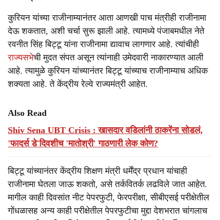
कुरियन यांच्या राजीनाम्यानंतर आता आणखी पाच मंत्रीही राजीनामा
देऊ शकतात, अशी चर्चा सुरू झाली आहे. त्यामध्ये पंजाबमधील नेते
रवनीत सिंह बिट्टू यांना राजीनामा द्यावाच लागणार आहे. त्यांचीही
राज्यसभे
ची मुदत संपत असून त्यांनाही उमेदवारी नाकारण्यात आली
आहे. त्यामुळे कुरियन यांच्यानंतर बिट्टू यांच्याच राजीनाम्याच अधिक
शक्यता आहे. ते केंद्रीय रेल्वे राज्यमंत्री आहेत.
Also Read
Shiv Sena UBT Crisis : खासदार वडिलांनी ठाकरेंना सोडलं,
'फादर्स डे'दिवशीच 'मातोश्री' गाठणारी लेक कोण?
बिट्टू यांच्यानंतर केंद्रीय शिक्षण मंत्री धर्मेंद्र प्रधान यांचाही
राजीनामा घेतला जाऊ शकतो, असे तर्कवितर्क लढविले जात आहेत.
मागील काही दिवसांत नीट पेपरफुटी, फेरपरीक्षा, सीबीएसई परीक्षेतील
गोंधळासह अन्य काही परीक्षेतील पेपरफुटीचा मुद्दा देशभरात चांगलाच