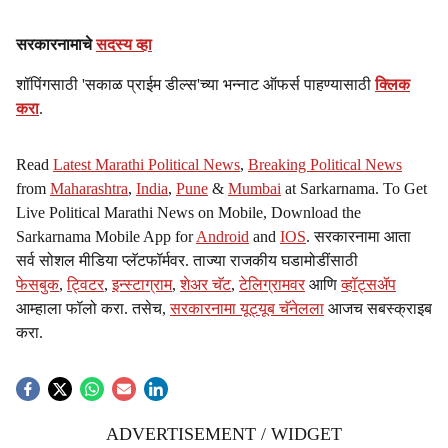
सरकारनामाचे
सदस्य व्हा
शॉपिंगसाठी 'सकाळ प्राईम डील्स'च्या भन्नाट ऑफर्स पाहण्यासाठी
क्लिक
करा
.
Read
Latest Marathi Political News
,
Breaking Political News
from
Maharashtra
,
India
,
Pune
&
Mumbai
at Sarkarnama. To Get
Live Political Marathi News on Mobile, Download the
Sarkarnama Mobile App for
Android
and
IOS
. सरकारनामा आता
सर्व सोशल मीडिया प्लॅटफॉर्मवर. ताज्या राजकीय घडामोडींसाठी
फेसबुक
,
ट्विटर
,
इन्स्टाग्राम
,
शेअर चॅट
,
टेलिग्रामवर
आणि
व्हॉट्सॲप
आम्हाला फॉलो करा. तसेच,
सरकारनामा यूट्यूब चॅनेलला
आजच सबस्क्राइब
करा.
ADVERTISEMENT / WIDGET