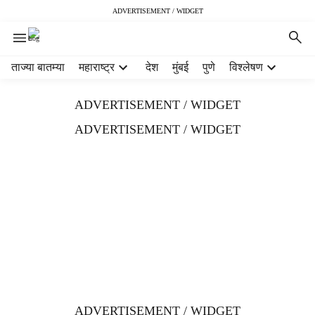
ADVERTISEMENT / WIDGET
H
ताज्या बातम्या
महाराष्ट्र
देश
मुंबई
पुणे
विश्लेषण
e
a
ADVERTISEMENT / WIDGET
d
e
ADVERTISEMENT / WIDGET
r
m
e
n
u
i
t
e
m
s
ADVERTISEMENT / WIDGET