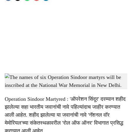
o
c
i
a
l
s
The names of six Operation Sindoor martyrs will be inscribed at the National War
h
Memorial in New Delhi, honoring their supreme sacrifice for the nation.
-
Sarkarnama
a
Operation Sindoor Martyred : 'ऑपरेशन सिंदूर' दरम्यान शहीद
r
झालेल्या सहा भारतीय जवानांची नावे पहिल्यांदाच जाहीर करण्यात
आली आहेत. शहीद झालेल्या या जवानांची नावे 'नॅशनल वॉर
e
मेमोरियल'च्या संकेतस्थळावरील 'रोल ऑफ ऑनर' विभागात प्रसिद्ध
करण्यात आली आहेत.