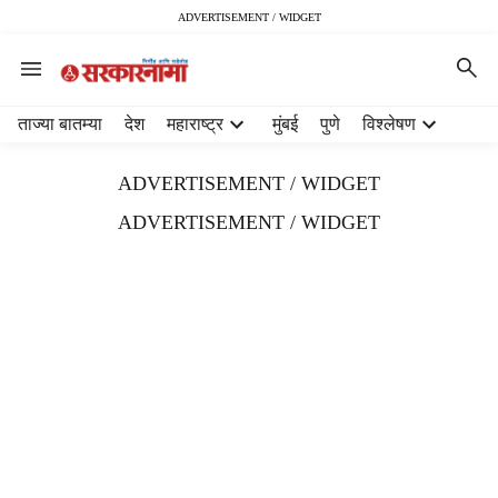
ADVERTISEMENT / WIDGET
H
ताज्या बातम्या
देश
महाराष्ट्र
मुंबई
पुणे
विश्लेषण
e
a
ADVERTISEMENT / WIDGET
d
e
ADVERTISEMENT / WIDGET
r
m
e
n
u
i
t
e
m
s