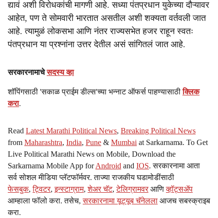
द्यावं अशी विरोधकांची मागणी आहे. सध्या पंतप्रधान युकेच्या दौऱ्यावर
आहेत, पण ते सोमवारी भारतात असतील अशी शक्यता वर्तवली जात
आहे. त्यामुळं लोकसभा आणि नंतर राज्यसभेत हजर राहून स्वतः
पंतप्रधान या प्रश्नांना उत्तर देतील असं सांगितलं जात आहे.
सरकारनामाचे
सदस्य व्हा
शॉपिंगसाठी 'सकाळ प्राईम डील्स'च्या भन्नाट ऑफर्स पाहण्यासाठी
क्लिक
करा
.
Read
Latest Marathi Political News
,
Breaking Political News
from
Maharashtra
,
India
,
Pune
&
Mumbai
at Sarkarnama. To Get
Live Political Marathi News on Mobile, Download the
Sarkarnama Mobile App for
Android
and
IOS
. सरकारनामा आता
सर्व सोशल मीडिया प्लॅटफॉर्मवर. ताज्या राजकीय घडामोडींसाठी
फेसबुक
,
ट्विटर
,
इन्स्टाग्राम
,
शेअर चॅट
,
टेलिग्रामवर
आणि
व्हॉट्सॲप
आम्हाला फॉलो करा. तसेच,
सरकारनामा यूट्यूब चॅनेलला
आजच सबस्क्राइब
करा.