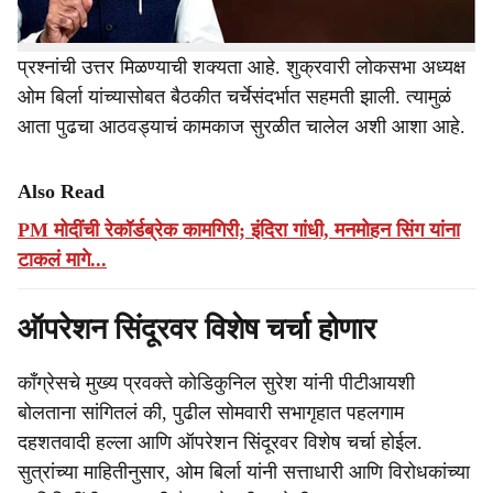
पण आता सोमवारी या मुद्द्यांवर दोन्ही सभागृहांमध्ये चर्चा करण्यात
येणार आहे. त्यामुळं या संदर��भात विरोधकांनी उपस्थित केलेल्या
प्रश्नांची उत्तर मिळण्याची शक्यता आहे. शुक्रवारी लोकसभा अध्यक्ष
ओम बिर्ला यांच्यासोबत बैठकीत चर्चेसंदर्भात सहमती झाली. त्यामुळं
आता पुढचा आठवड्याचं कामकाज सुरळीत चालेल अशी आशा आहे.
Also Read
PM मोदींची रेकॉर्डब्रेक कामगिरी; इंदिरा गांधी, मनमोहन सिंग यांना
टाकलं मागे...
ऑपरेशन सिंदूरवर विशेष चर्चा होणार
काँग्रेसचे मुख्य प्रवक्ते कोडिकुनिल सुरेश यांनी पीटीआयशी
बोलताना सांगितलं की, पुढील सोमवारी सभागृहात पहलगाम
दहशतवादी हल्ला आणि ऑपरेशन सिंदूरवर विशेष चर्चा होईल.
सुत्रांच्या माहितीनुसार, ओम बिर्ला यांनी सत्ताधारी आणि विरोधकांच्या