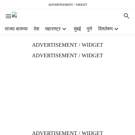
ADVERTISEMENT / WIDGET
H
ताज्या बातम्या
देश
महाराष्ट्र
मुंबई
पुणे
विश्लेषण
e
a
ADVERTISEMENT / WIDGET
d
e
ADVERTISEMENT / WIDGET
r
m
e
n
u
i
t
e
m
s
ADVERTISEMENT / WIDGET