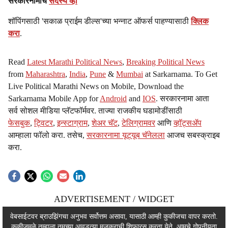
सरकारनामाचे
सदस्य व्हा
शॉपिंगसाठी 'सकाळ प्राईम डील्स'च्या भन्नाट ऑफर्स पाहण्यासाठी
क्लिक
करा
.
Read
Latest Marathi Political News
,
Breaking Political News
from
Maharashtra
,
India
,
Pune
&
Mumbai
at Sarkarnama. To Get
Live Political Marathi News on Mobile, Download the
Sarkarnama Mobile App for
Android
and
IOS
. सरकारनामा आता
सर्व सोशल मीडिया प्लॅटफॉर्मवर. ताज्या राजकीय घडामोडींसाठी
फेसबुक
,
ट्विटर
,
इन्स्टाग्राम
,
शेअर चॅट
,
टेलिग्रामवर
आणि
व्हॉट्सॲप
आम्हाला फॉलो करा. तसेच,
सरकारनामा यूट्यूब चॅनेलला
आजच सबस्क्राइब
करा.
ADVERTISEMENT / WIDGET
ADVERTISEMENT / WIDGET
वेबसाईटवर ब्राउझिंगचा अनुभव सर्वोत्तम असावा, यासाठी आम्ही कुकीजचा वापर करतो.
कुकीजमुळे तुम्हाला तुमच्या आवडत्या मजकुराची शिफारस करता येते. आमचे
गोपनीयता