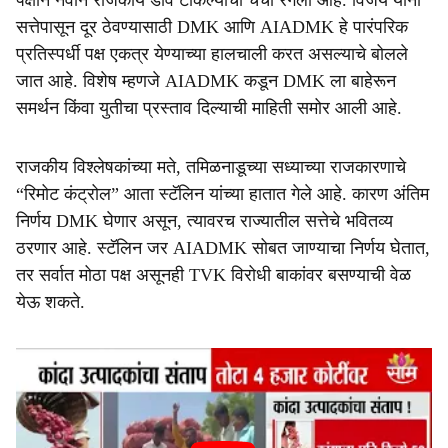
पक्षाने नवीन राजकीय डाव टाकल्याची चर्चा रंगली आहे. विजय यांना
सत्तेपासून दूर ठेवण्यासाठी DMK आणि AIADMK हे पारंपरिक
प्रतिस्पर्धी पक्ष एकत्र येण्याच्या हालचाली करत असल्याचे बोलले
जात आहे. विशेष म्हणजे AIADMK कडून DMK ला बाहेरून
समर्थन किंवा युतीचा प्रस्ताव दिल्याची माहिती समोर आली आहे.
राजकीय विश्लेषकांच्या मते, तमिळनाडूच्या सध्याच्या राजकारणाचे
“रिमोट कंट्रोल” आता स्टॅलिन यांच्या हातात गेले आहे. कारण अंतिम
निर्णय DMK घेणार असून, त्यावरच राज्यातील सत्तेचे भवितव्य
ठरणार आहे. स्टॅलिन जर AIADMK सोबत जाण्याचा निर्णय घेतात,
तर सर्वात मोठा पक्ष असूनही TVK विरोधी बाकांवर बसण्याची वेळ
येऊ शकते.