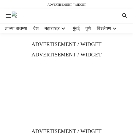
ADVERTISEMENT / WIDGET
H
ताज्या बातम्या
देश
महाराष्ट्र
मुंबई
पुणे
विश्लेषण
e
a
ADVERTISEMENT / WIDGET
d
e
ADVERTISEMENT / WIDGET
r
m
e
n
u
i
t
e
m
s
ADVERTISEMENT / WIDGET