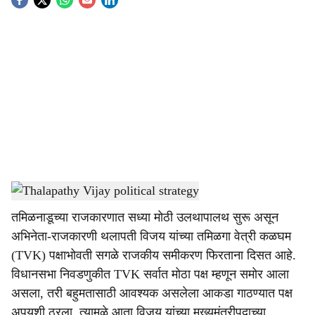
S
o
c
i
a
l
s
Thalapathy Vijay political strategy
-
Sarkarnama
h
तमिळनाडूच्या राजकारणात सध्या मोठी उलथापालथ सुरू असून
a
अभिनेता-राजकारणी थलापती विजय यांच्या तमिळगा वेत्री कळघम
r
(TVK) पक्षाभोवती सगळे राजकीय समीकरण फिरताना दिसत आहे.
विधानसभा निवडणुकीत TVK सर्वात मोठा पक्ष म्हणून समोर आला
e
असला, तरी बहुमतासाठी आवश्यक असलेला आकडा गाठण्यात पक्ष
अपयशी ठरला. त्यामुळे आता विजय यांच्या मुख्यमंत्रीपदाच्या