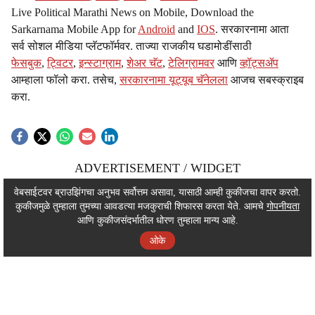
Live Political Marathi News on Mobile, Download the
Sarkarnama Mobile App for
Android
and
IOS
. सरकारनामा आता
सर्व सोशल मीडिया प्लॅटफॉर्मवर. ताज्या राजकीय घडामोडींसाठी
फेसबुक
,
ट्विटर
,
इन्स्टाग्राम
,
शेअर चॅट
,
टेलिग्रामवर
आणि
व्हॉट्सॲप
आम्हाला फॉलो करा. तसेच,
सरकारनामा यूट्यूब चॅनेलला
आजच सबस्क्राइब
करा.
ADVERTISEMENT / WIDGET
ADVERTISEMENT / WIDGET
वेबसाईटवर ब्राउझिंगचा अनुभव सर्वोत्तम असावा, यासाठी आम्ही कुकीजचा वापर करतो.
कुकीजमुळे तुम्हाला तुमच्या आवडत्या मजकुराची शिफारस करता येते. आमचे
गोपनीयता
ADVERTISEMENT / WIDGET
आणि कुकीजसंदर्भातील धोरण तुम्हाला मान्य आहे.
ओके