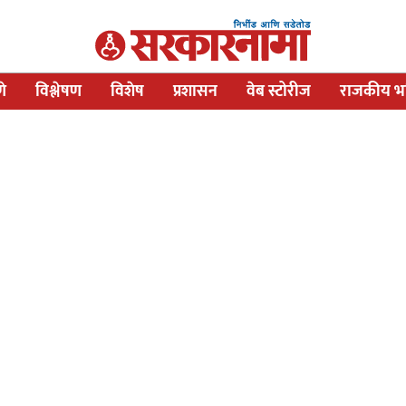
णे
विश्लेषण
विशेष
प्रशासन
वेब स्टोरीज
राजकीय भव