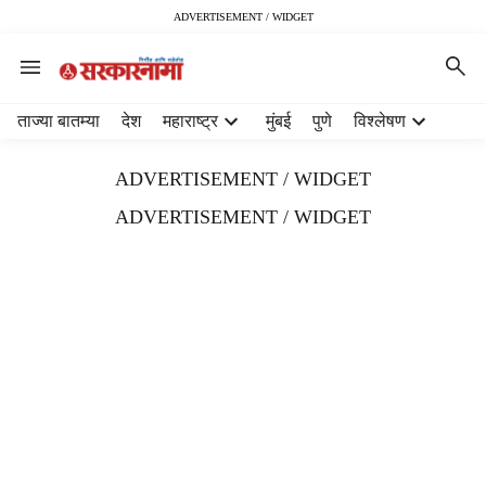
ADVERTISEMENT / WIDGET
H
ताज्या बातम्या
देश
महाराष्ट्र
मुंबई
पुणे
विश्लेषण
e
a
ADVERTISEMENT / WIDGET
d
e
ADVERTISEMENT / WIDGET
r
m
e
n
u
i
t
e
m
s