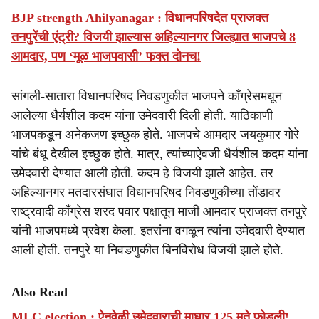
BJP strength Ahilyanagar : विधानपरिषदेत प्राजक्त
तनपुरेंची एंट्री? विजयी झाल्यास अहिल्यानगर जिल्ह्यात भाजपचे 8
आमदार, पण ‘मूळ भाजपवासी’ फक्त दोनच!
सांगली-सातारा विधानपरिषद निवडणुकीत भाजपने काँग्रेसमधून
आलेल्या धैर्यशील कदम यांना उमेदवारी दिली होती. याठिकाणी
भाजपकडून अनेकजण इच्छुक होते. भाजपचे आमदार जयकुमार गोरे
यांचे बंधू देखील इच्छुक होते. मात्र, त्यांच्याऐवजी धैर्यशील कदम यांना
उमेदवारी देण्यात आली होती. कदम हे विजयी झाले आहेत. तर
अहिल्यानगर मतदारसंघात विधानपरिषद निवडणुकीच्या तोंडावर
राष्ट्रवादी काँग्रेस शरद पवार पक्षातून माजी आमदार प्राजक्त तनपुरे
यांनी भाजपमध्ये प्रवेश केला. इतरांना वगळून त्यांना उमेदवारी देण्यात
आली होती. तनपुरे या निवडणुकीत बिनविरोध विजयी झाले होते.
Also Read
MLC election : ऐनवेळी उमेदवाराची माघार,125 मते फोडली!