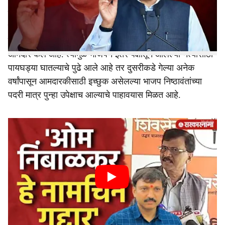
विजयी झाला आहे. महायुतीमधील भाजपचे 11, एकनाथ शिंदे यांच्या
e
शिवसेनेचे 3 तर अजित पवार यांच्या राष्ट्रवादी काँग्रेसचे दोन
ठिकाणी उमेदवार विजयी झाले आहेत. दुसरीकडे भाजपने
काँग्रेसमधून आलेल्या 11 पैकी पाच जणांना थेट विधान परिषेदचा
आमदार केले आहे. त्यामुळे भाजपने इतर पक्षातून आलेल्या नेत्यासाठी
पायघड्या घातल्याचे पुढे आले आहे तर दुसरीकडे गेल्या अनेक
वर्षांपासून आमदारकीसाठी इच्छुक असेलल्या भाजप निष्ठावंतांच्या
पदरी मात्र पुन्हा उपेक्षाच आल्याचे पाहावयास मिळत आहे.