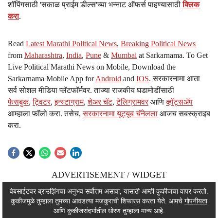
शॉपिंगसाठी 'सकाळ प्राईम डील्स'च्या भन्नाट ऑफर्स पाहण्यासाठी
क्लिक
करा
.
Read
Latest Marathi Political News
,
Breaking Political News
from
Maharashtra
,
India
,
Pune
&
Mumbai
at Sarkarnama. To Get
Live Political Marathi News on Mobile, Download the
Sarkarnama Mobile App for
Android
and
IOS
. सरकारनामा आता
सर्व सोशल मीडिया प्लॅटफॉर्मवर. ताज्या राजकीय घडामोडींसाठी
फेसबुक
,
ट्विटर
,
इन्स्टाग्राम
,
शेअर चॅट
,
टेलिग्रामवर
आणि
व्हॉट्सॲप
आम्हाला फॉलो करा. तसेच,
सरकारनामा यूट्यूब चॅनेलला
आजच सबस्क्राइब
करा.
ADVERTISEMENT / WIDGET
ADVERTISEMENT / WIDGET
वेबसाईटवर ब्राउझिंगचा अनुभव सर्वोत्तम असावा, यासाठी आम्ही कुकीजचा वापर करतो.
कुकीजमुळे तुम्हाला तुमच्या आवडत्या मजकुराची शिफारस करता येते. आमचे
गोपनीयता
ADVERTISEMENT / WIDGET
आणि कुकीजसंदर्भातील धोरण तुम्हाला मान्य आहे.